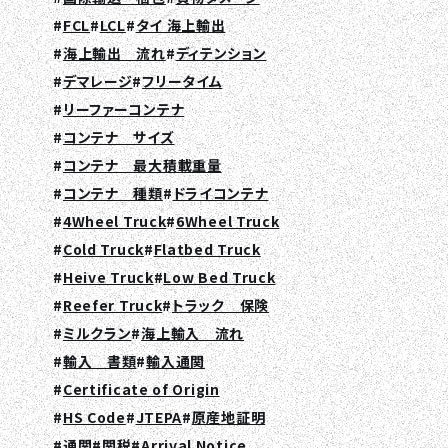
FCL
LCL
タイ 海上輸出
海上輸出 流れ
ディテンション
デマレージ
フリータイム
リーファーコンテナ
コンテナ サイズ
コンテナ 最大積載重量
コンテナ 種類
ドライコンテナ
4Wheel Truck
6Wheel Truck
Cold Truck
Flatbed Truck
Heive Truck
Low Bed Truck
Reefer Truck
トラック 保険
ミルクラン
海上輸入 流れ
輸入 書類
輸入通関
Certificate of Origin
HS Code
JTEPA
原産地証明
通関
関税
Arrival Notice