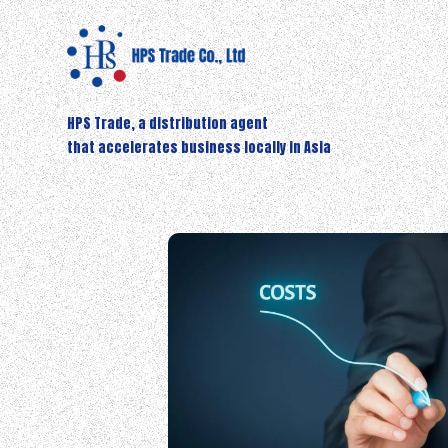
HPS Trade, a distribution agent
that accelerates business locally in Asia