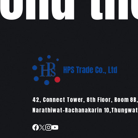
42, Connect Tower, 8th Floor, Room 8B
Narathiwat-Rachanakarin 10,Thungwatd