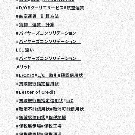
D/O
クーリエサービス
航空運賃
航空運賃 計算方法
貨物 運賃 計算
EN
JA
TH
バイヤーズコンソリデーション
バイヤーズコンソリデーション
LCL 違い
バイヤーズコンソリデーション
メリット
L/Cとは
L/C 取引
確認信用状
買取銀行指定信用状
Letter of Credit
買取銀行無指定信用状
L/C
取消不能信用状
取消可能信用状
無確認信用状
保税地域
保税展示場
保税工場
保税蔵置場
保税運送