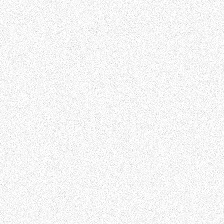
TOP
ABOUT HPS Value
SERVICES
COMPANY
RECRUIT