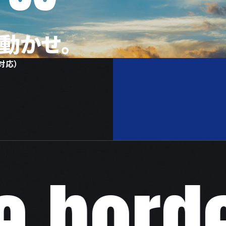
動かせ。
対応）
border