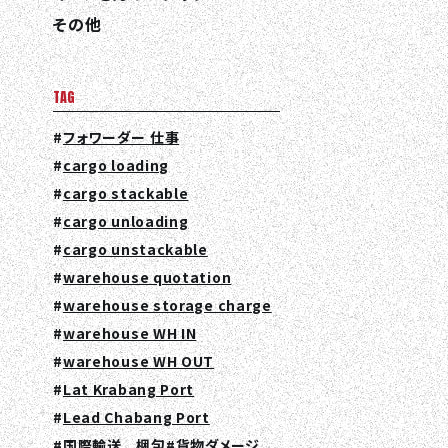
その他
TAG
フォワーダー 仕事
cargo loading
cargo stackable
cargo unloading
cargo unstackable
warehouse quotation
warehouse storage charge
warehouse WH IN
warehouse WH OUT
Lat Krabang Port
Lead Chabang Port
国際輸送 梱包
貨物ダメージ