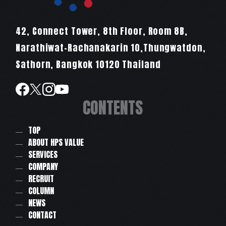
42, Connect Tower, 8th Floor, Room 8B,
Narathiwat-Rachanakarin 10,Thungwatdon,
Sathorn, Bangkok 10120 Thailand
CONTENTS
TOP
ABOUT HPS VALUE
SERVICES
COMPANY
RECRUIT
COLUMN
NEWS
CONTACT