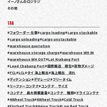
イーノさんのロジラジ
その他
TAG
フォワーダー 仕事
cargo loading
cargo stackable
cargo unloading
cargo unstackable
warehouse quotation
warehouse storage charge
warehouse WH IN
warehouse WH OUT
Lat Krabang Port
Lead Chabang Port
国際輸送 梱包
貨物ダメージ
FCL
LCL
タイ 海上輸出
海上輸出 流れ
ディテンション
デマレージ
フリータイム
リーファーコンテナ
コンテナ サイズ
コンテナ 最大積載重量
コンテナ 種類
ドライコンテナ
4Wheel Truck
6Wheel Truck
Cold Truck
Flatbed Truck
Heive Truck
Low Bed Truck