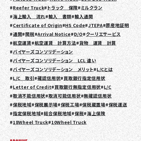
Reefer Truck
トラック 保険
ミルクラン
海上輸入 流れ
輸入 書類
輸入通関
Certificate of Origin
HS Code
JTEPA
原産地証明
通関
関税
Arrival Notice
D/O
クーリエサービス
航空運賃
航空運賃 計算方法
貨物 運賃 計算
バイヤーズコンソリデーション
バイヤーズコンソリデーション LCL 違い
バイヤーズコンソリデーション メリット
L/Cとは
L/C 取引
確認信用状
買取銀行指定信用状
Letter of Credit
買取銀行無指定信用状
L/C
取消不能信用状
取消可能信用状
無確認信用状
保税地域
保税展示場
保税工場
保税蔵置場
保税運送
指定保税地域
総合保税地域
保税
海上保険
18Wheel Truck
10Wheel Truck