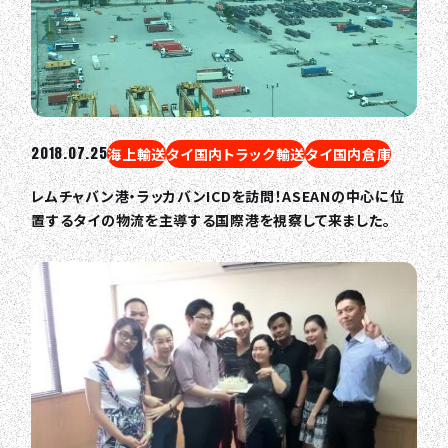
CONTACT
EN
JA
TH
2018.07.25
海上輸送
タイ国内トラック輸送
タイ国内倉庫
レムチャバン港・ラッカバンICDを訪問！ASEANの中心に位
置するタイの物流を主導する国際港を視察して来ました。