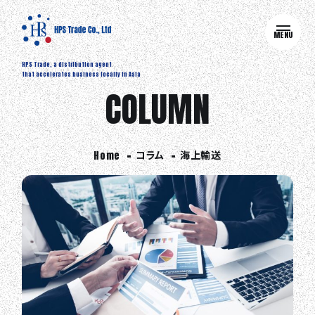
MENU
HPS Trade, a distribution agent
that accelerates business locally in Asia
COLUMN
コラム
海上輸送
Home