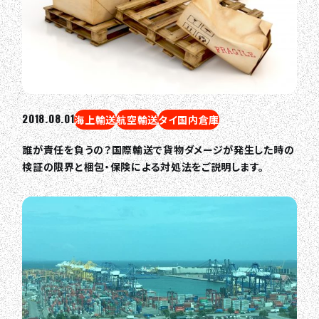
TOP
2018.08.01
海上輸送
航空輸送
タイ国内倉庫
ABOUT HPS Value
誰が責任を負うの？国際輸送で貨物ダメージが発生した時の
検証の限界と梱包・保険による対処法をご説明します。
SERVICES
COMPANY
RECRUIT
COLUMN
NEWS