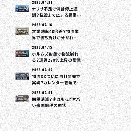
2026.04.21
ナフサ不足で供給停止連
鎖？住設まで止まる異常事
態
2026.04.16
営業効率40倍差？物流業
界で勝ち負けが分かれる
理由
2026.04.15
ホルムズ封鎖で物流崩れ
る？運賃270％上昇の衝撃
2026.04.07
物流DXついに自社開発で
実現？カレンダー管理で全
部つながる
2026.04.01
関税消滅？実はもっとヤバ
い米国関税の現状