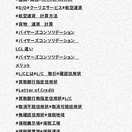
D/O
クーリエサービス
航空運賃
航空運賃 計算方法
貨物 運賃 計算
バイヤーズコンソリデーション
バイヤーズコンソリデーション
LCL 違い
バイヤーズコンソリデーション
メリット
L/Cとは
L/C 取引
確認信用状
買取銀行指定信用状
Letter of Credit
買取銀行無指定信用状
L/C
取消不能信用状
取消可能信用状
無確認信用状
保税地域
保税展示場
保税工場
保税蔵置場
保税運送