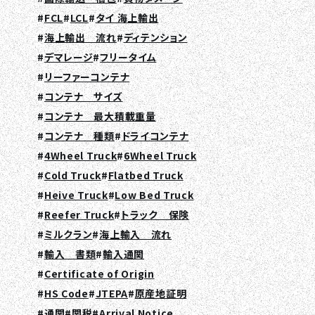
FCL
LCL
タイ 海上輸出
海上輸出 流れ
ディテンション
デマレージ
フリータイム
リーファーコンテナ
コンテナ サイズ
コンテナ 最大積載重量
コンテナ 種類
ドライコンテナ
4Wheel Truck
6Wheel Truck
Cold Truck
Flatbed Truck
Heive Truck
Low Bed Truck
Reefer Truck
トラック 保険
ミルクラン
海上輸入 流れ
輸入 書類
輸入通関
Certificate of Origin
HS Code
JTEPA
原産地証明
通関
関税
Arrival Notice