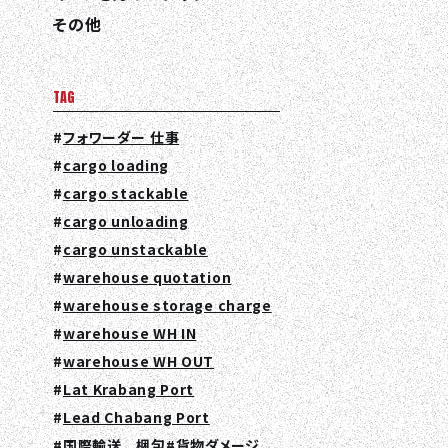
その他
TAG
フォワーダー 仕事
cargo loading
cargo stackable
cargo unloading
cargo unstackable
warehouse quotation
warehouse storage charge
warehouse WH IN
warehouse WH OUT
Lat Krabang Port
Lead Chabang Port
国際輸送 梱包
貨物ダメージ