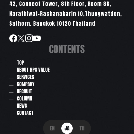
42, Connect Tower, 8th Floor, Room 8B,
Narathiwat-Rachanakarin 10,Thungwatdon,
Sathorn, Bangkok 10120 Thailand
CONTENTS
TOP
ABOUT HPS VALUE
SERVICES
COMPANY
RECRUIT
COLUMN
NEWS
CONTACT
EN
JA
TH