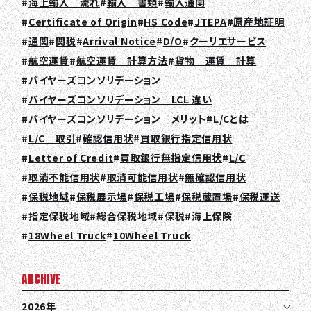
海上輸入 流れ
輸入 書類
輸入通関
Certificate of Origin
HS Code
JTEPA
原産地証明
通関
関税
Arrival Notice
D/O
クーリエサービス
航空運賃
航空運賃 計算方法
貨物 運賃 計算
バイヤーズコンソリデーション
TOP
バイヤーズコンソリデーション LCL 違い
ABOUT HPS Value
バイヤーズコンソリデーション メリット
L/Cとは
L/C 取引
確認信用状
買取銀行指定信用状
SERVICES
Letter of Credit
買取銀行無指定信用状
L/C
取消不能信用状
取消可能信用状
無確認信用状
COMPANY
保税地域
保税展示場
保税工場
保税蔵置場
保税運送
RECRUIT
指定保税地域
総合保税地域
保税
海上保険
18Wheel Truck
10Wheel Truck
COLUMN
NEWS
ARCHIVE
CONTACT
2026年