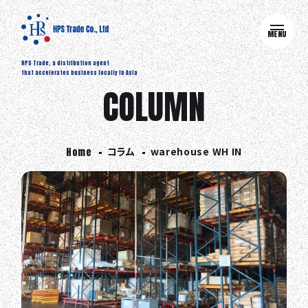
MENU
HPS Trade, a distribution agent
that accelerates business locally in Asia
COLUMN
コラム
warehouse WH IN
Home