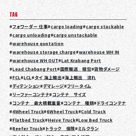
TAG
フォワーダー 仕事
cargo loading
cargo stackable
cargo unloading
cargo unstackable
warehouse quotation
warehouse storage charge
warehouse WH IN
warehouse WH OUT
Lat Krabang Port
Lead Chabang Port
国際輸送 梱包
貨物ダメージ
FCL
LCL
タイ 海上輸出
海上輸出 流れ
ディテンション
デマレージ
フリータイム
リーファーコンテナ
コンテナ サイズ
コンテナ 最大積載重量
コンテナ 種類
ドライコンテナ
4Wheel Truck
6Wheel Truck
Cold Truck
Flatbed Truck
Heive Truck
Low Bed Truck
Reefer Truck
トラック 保険
ミルクラン