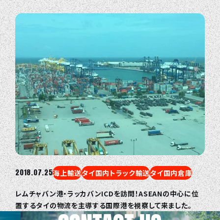
2018.07.25
海上輸送
タイ国内トラック輸送
タイ国内倉庫
レムチャバン港・ラッカバンICDを訪問！ASEANの中心に位
置するタイの物流を主導する国際港を視察して来ました。