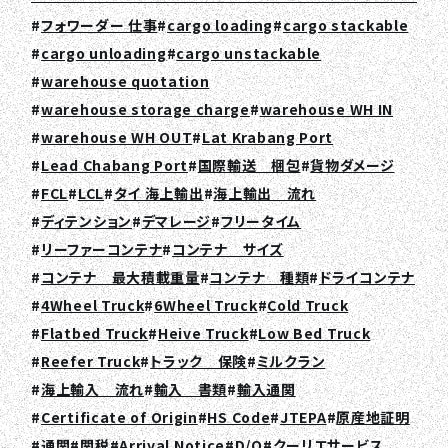
フォワーダー 仕事
cargo loading
cargo stackable
cargo unloading
cargo unstackable
warehouse quotation
warehouse storage charge
warehouse WH IN
warehouse WH OUT
Lat Krabang Port
Lead Chabang Port
国際輸送 梱包
貨物ダメージ
FCL
LCL
タイ 海上輸出
海上輸出 流れ
ディテンション
デマレージ
フリータイム
リーファーコンテナ
コンテナ サイズ
コンテナ 最大積載重量
コンテナ 種類
ドライコンテナ
4Wheel Truck
6Wheel Truck
Cold Truck
Flatbed Truck
Heive Truck
Low Bed Truck
Reefer Truck
トラック 保険
ミルクラン
海上輸入 流れ
輸入 書類
輸入通関
Certificate of Origin
HS Code
JTEPA
原産地証明
通関
関税
Arrival Notice
D/O
クーリエサービス