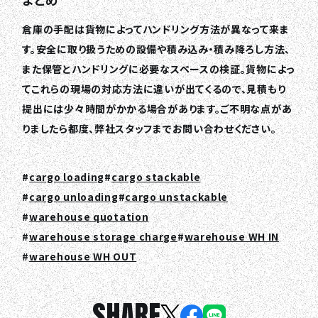
倉庫の手配は貨物によってハンドリング方法が異なって来ま
TOP
す。安全に取り扱うための設備や積み込み・積み降ろし方法、
また保管とハンドリングに必要なスペースの検証。貨物によっ
ABOUT HPS Value
てこれらの現場の対応方法に違いが出てくるので、見積もり
SERVICES
提出には少々時間がかかる場合があります。ご不明な点があ
りましたら都度、弊社スタッフまでお問い合わせください。
COMPANY
RECRUIT
cargo loading
cargo stackable
COLUMN
cargo unloading
cargo unstackable
warehouse quotation
NEWS
warehouse storage charge
warehouse WH IN
warehouse WH OUT
CONTACT
SHARE
EN
JA
TH