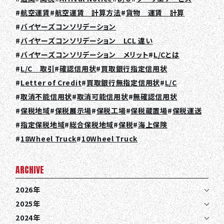
航空運賃
航空運賃 計算方法
貨物 運賃 計算
バイヤーズコンソリデーション
バイヤーズコンソリデーション LCL 違い
バイヤーズコンソリデーション メリット
L/Cとは
L/C 取引
確認信用状
買取銀行指定信用状
Letter of Credit
買取銀行無指定信用状
L/C
取消不能信用状
取消可能信用状
無確認信用状
保税地域
保税展示場
保税工場
保税蔵置場
保税運送
指定保税地域
総合保税地域
保税
海上保険
18Wheel Truck
10Wheel Truck
ARCHIVE
2026年
2025年
2024年