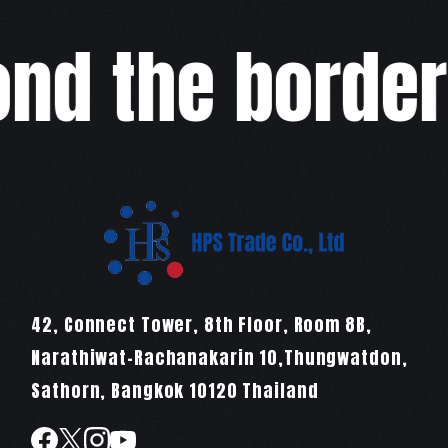
d the border,w
42, Connect Tower, 8th Floor, Room 8B,
Narathiwat-Rachanakarin 10,Thungwatdon,
Sathorn, Bangkok 10120 Thailand