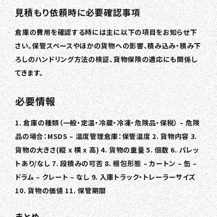
見積もり依頼時に必要確認事項
倉庫の費用を確認する時には主に以下の項目をお知らせ下
さい。保管スペースやほかの貨物への影響、積み込み・積み下
ろしのハンドリング方法の検証、貨物保険の適応にも関係し
てきます。
必要情報
1. 倉庫の種類（一般・定温・冷蔵・冷凍・危険品・保税） – 危険
品の場合：MSDS – 温度管理倉庫：保管温度 2. 貨物内容 3.
貨物の大きさ(縦 x 横 x 高) 4. 貨物の重量 5. 個数 6. パレッ
トあり/なし 7. 段積みの可否 8. 梱包形態 – カートン – 缶 –
ドラム – クレート – なし 9. 入庫トラック・トレーラーサイズ
10. 貨物の価値 11. 保管期間
まとめ