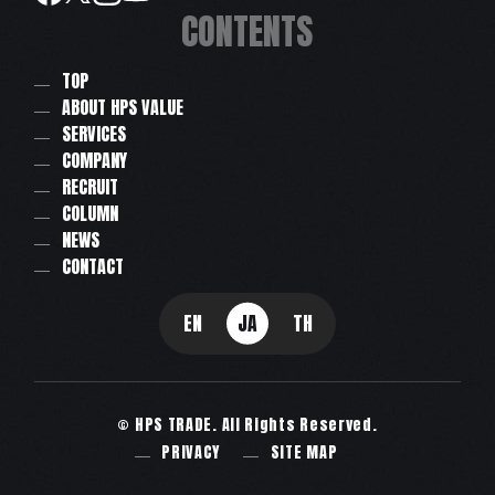
CONTENTS
TOP
ABOUT HPS VALUE
SERVICES
COMPANY
RECRUIT
COLUMN
NEWS
CONTACT
EN
JA
TH
© HPS TRADE. All Rights Reserved.
PRIVACY
SITE MAP