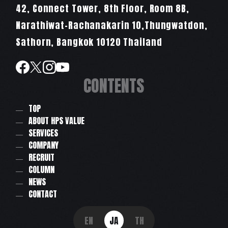
42, Connect Tower, 8th Floor, Room 8B,
Narathiwat-Rachanakarin 10,Thungwatdon,
Sathorn, Bangkok 10120 Thailand
CONTENTS
TOP
ABOUT HPS VALUE
SERVICES
COMPANY
RECRUIT
COLUMN
NEWS
CONTACT
EN
JA
TH