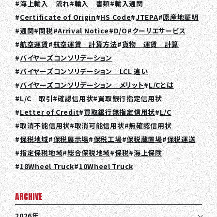
海上輸入 流れ
輸入 書類
輸入通関
Certificate of Origin
HS Code
JTEPA
原産地証明
通関
関税
Arrival Notice
D/O
クーリエサービス
航空運賃
航空運賃 計算方法
貨物 運賃 計算
バイヤーズコンソリデーション
TOP
バイヤーズコンソリデーション LCL 違い
ABOUT HPS Value
バイヤーズコンソリデーション メリット
L/Cとは
L/C 取引
確認信用状
買取銀行指定信用状
SERVICES
Letter of Credit
買取銀行無指定信用状
L/C
COMPANY
取消不能信用状
取消可能信用状
無確認信用状
保税地域
保税展示場
保税工場
保税蔵置場
保税運送
RECRUIT
指定保税地域
総合保税地域
保税
海上保険
18Wheel Truck
10Wheel Truck
COLUMN
NEWS
ARCHIVE
2026年