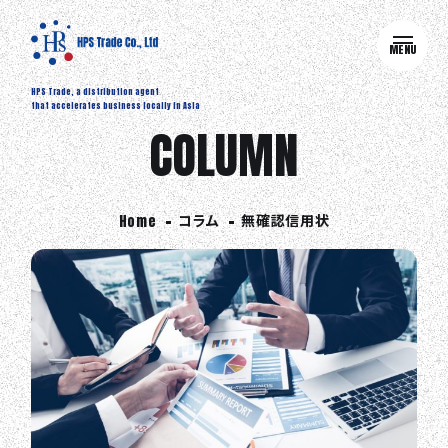
MENU
HPS Trade, a distribution agent
that accelerates business locally in Asia
COLUMN
コラム
無確認信用状
Home