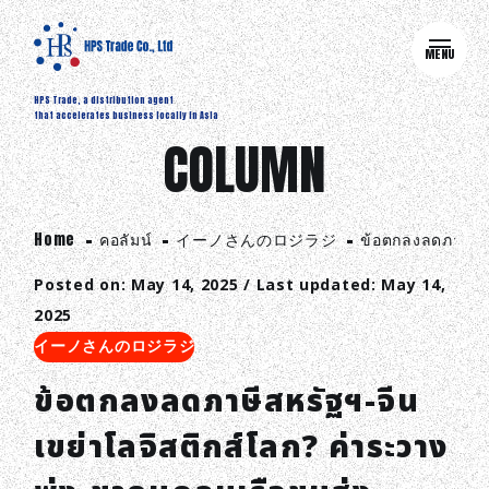
MENU
HPS Trade, a distribution agent
that accelerates business locally in Asia
COLUMN
Home
คอลัมน์
イーノさんのロジラジ
ข้อตกลงลดภาษีสหร
Posted on: May 14, 2025 / Last updated: May 14,
2025
イーノさんのロジラジ
ข้อตกลงลดภาษีสหรัฐฯ-จีน
เขย่าโลจิสติกส์โลก? ค่าระวาง