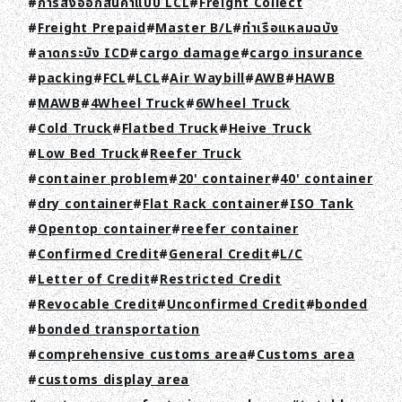
การส่งออกสินค้าแบบ LCL
Freight Collect
Freight Prepaid
Master B/L
ท่าเรือแหลมฉบัง
ลาดกระบัง ICD
cargo damage
cargo insurance
packing
FCL
LCL
Air Waybill
AWB
HAWB
MAWB
4Wheel Truck
6Wheel Truck
Cold Truck
Flatbed Truck
Heive Truck
Low Bed Truck
Reefer Truck
container problem
20' container
40' container
dry container
Flat Rack container
ISO Tank
Opentop container
reefer container
Confirmed Credit
General Credit
L/C
Letter of Credit
Restricted Credit
Revocable Credit
Unconfirmed Credit
bonded
bonded transportation
comprehensive customs area
Customs area
customs display area