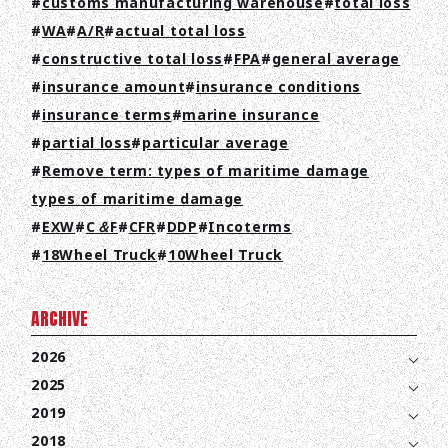
customs manufacturing warehouse
total loss
WA
A/R
actual total loss
TOP
constructive total loss
FPA
general average
insurance amount
insurance conditions
ABOUT HPS Value
insurance terms
marine insurance
SERVICES
partial loss
particular average
Remove term: types of maritime damage
COMPANY
types of maritime damage
RECRUIT
EXW
C＆F
CFR
DDP
Incoterms
18Wheel Truck
10Wheel Truck
COLUMN
NEWS
ARCHIVE
2026
CONTACT
2025
2019
EN
JA
TH
2018