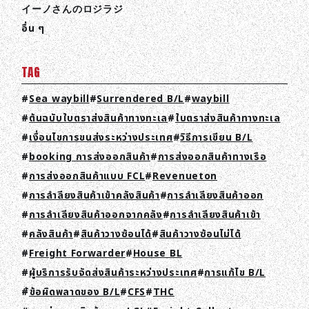
イーノさんのロジラジ
อื่น ๆ
TAG
Sea waybill
Surrendered B/L
waybill
ต้นฉบับใบตราส่งสินค้าทางทะเล
ใบตราส่งสินค้าทางทะเล
เงื่อนไขการขนส่งระหว่างประเทศ
วิธีการเขียน B/L
booking การส่งออกสินค้า
การส่งออกสินค้าทางเรือ
การส่งออกสินค้าแบบ FCL
Revenueton
การลำลียงสินค้าเข้าคลังสินค้า
การลำเลียงสินค้าออก
การลำเลียงสินค้าออกจากคลัง
การลำเลียงสินค้าเข้า
คลังสินค้า
สินค้าวางซ้อนได้
สินค้าวางซ้อนไม่ได้
Freight Forwarder
House BL
ผู้บริการรับจัดส่งสินค้าระหว่างประเทศ
การแก้ไข B/L
้ข้อผิดพลาดของ B/L
CFS
THC