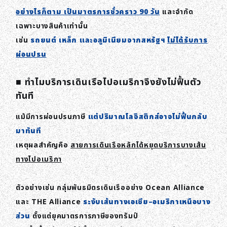
อย่างไรก็ตาม เป็นมาตรการชั่วคราว 90 วัน
และจำกัด
เฉพาะบางสินค้าเท่านั้น
เช่น
รถยนต์ เหล็ก และอลูมิเนียมจากสหรัฐฯ
ไม่ได้รับการ
ผ่อนปรน
■ ทำไมบริการเดินเรือไปอเมริกาจึงยังไม่ฟื้นตัว
ทันที
แม้มีการผ่อนปรนภาษี
แต่ปริมาณโลจิสติกส์อาจไม่ฟื้นกลับ
มาทันที
เหตุผลสำคัญคือ
สายการเดินเรือหลักได้หยุดบริการบางเส้น
ทางไปอเมริกา
ตัวอย่างเช่น กลุ่มพันธมิตรเดินเรืออย่าง Ocean Alliance
และ THE Alliance
ระงับเส้นทางเอเชีย–อเมริกาเหนือบาง
ส่วน
ตั้งแต่ยุคมาตรการภาษีของทรัมป์