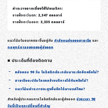
ค่าระวางจากเซี่ยงไฮ้ไปอเมริกา:
ชายฝั่งตะวันตก:
2,347 ดอลลาร์
ชายฝั่งตะวันออก:
3,335 ดอลลาร์
แนวโน้มในอนาคตจะขึ้นอยู่กับ
กำลังขนส่งของสายเรือ
และ
กลยุทธ์การจองของผู้ส่งออก
■ ประเด็นที่ต้องติดตาม
หลังครบ 90 วัน โลจิสติกส์จะกลับมาชะงักอีกหรือไม่?
สายเรือจะปรับโครงสร้างบริการได้ทันหรือไม่?
แนวโน้มค่าระวางจะสูงขึ้นอีกได้นานแค่ไหน?
สำหรับผู้ประกอบการโลจิสติกส์และผู้ส่งออก
ช่วงเวลา 90
วันนี้เป็นจุดเปลี่ยนที่สำคัญ