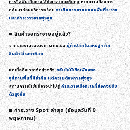
การรื้อฟื้นเส้นทางใช้ทั้งเวลาและต้นทุน
หากความต้องการ
กลับมาก่อนบริการพร้อม
จะเกิดการขาดแคลนพื้นที่ระวาง
และค่าระวางอาจพุ่งสูง
■ สินค้ารอกระจายอยู่แล้ว?
จากรายงานของวงการเดินเรือ
ผู้ค้าปลีกในสหรัฐฯ กัก
สินค้าไว้รอภาษีลด
แต่เมื่อถึงเวลาจัดส่งจริง
กลับไม่มีเรือเพียงพอ
อุปทานพื้นที่มีจำกัด แต่ความต้องการพุ่งสูง
สถานการณ์เช่นนี้อาจนำไปสู่
ค่าระวางเรือทะเลที่ยังคงปรับ
ตัวสูงขึ้น
■ ค่าระวาง Spot ล่าสุด (ข้อมูลวันที่ 9
พฤษภาคม)