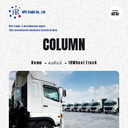
MENU
HPS Trade, a distribution agent
that accelerates business locally in Asia
COLUMN
Home
คอลัมน์
18Wheel Truck