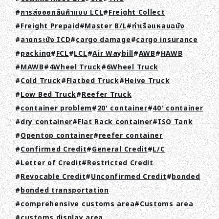
การส่งออกสินค้าแบบ LCL
Freight Collect
Freight Prepaid
Master B/L
ท่าเรือแหลมฉบัง
ลาดกระบัง ICD
cargo damage
cargo insurance
packing
FCL
LCL
Air Waybill
AWB
HAWB
MAWB
4Wheel Truck
6Wheel Truck
Cold Truck
Flatbed Truck
Heive Truck
Low Bed Truck
Reefer Truck
container problem
20' container
40' container
dry container
Flat Rack container
ISO Tank
Opentop container
reefer container
TOP
Confirmed Credit
General Credit
L/C
Letter of Credit
Restricted Credit
ABOUT HPS Value
Revocable Credit
Unconfirmed Credit
bonded
SERVICES
bonded transportation
comprehensive customs area
Customs area
COMPANY
customs display area