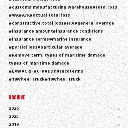
RECRUIT
customs manufacturing warehouse
total loss
WA
A/R
actual total loss
COLUMN
constructive total loss
FPA
general average
insurance amount
insurance conditions
NEWS
insurance terms
marine insurance
CONTACT
partial loss
particular average
Remove term: types of maritime damage
EN
JA
TH
types of maritime damage
EXW
C＆F
CFR
DDP
Incoterms
18Wheel Truck
10Wheel Truck
ARCHIVE
2026
2025
2019