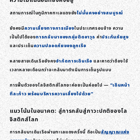
ความไม่แน่นอนที่ยังคงอยู่
สถานการณ์ในภูมิภาคทะเลแดงยัง
ไม่มั่นคงอย่างสมบูรณ์
ยังคงมี
ความเสี่ยงทางการเมือง
ในประเทศรอบข้าง ความ
เป็นไปได้ของ
การกลับมาของกลุ่มติดอาวุธ
ค่า
ประกันภัยสูง
และประเด็น
ความปลอดภัยของลูกเรือ
หลายสายเดินเรือยังคง
จำกัดการเดินเรือ
และคาดว่าต้องใช้
เวลาหลายเดือนกว่าจะกลับมาดำเนินการเต็มรูปแบบ
การฟื้นตัวของโลจิสติกส์โลกจะค่อยเป็นค่อยไป —
“เดินหน้า
ทีละก้าว พร้อมบริหารความเสี่ยงไปด้วย”
แนวโน้มในอนาคต: สู่การกลับสู่ภาวะปกติของโล
จิสติกส์โลก
การกลับมาเดินเรือผ่านทะเลแดงครั้งนี้ ถือเป็น
สัญญาณแห่ง