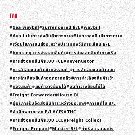
TAG
Sea waybill
Surrendered B/L
waybill
ต้นฉบับใบตราส่งสินค้าทางทะเล
ใบตราส่งสินค้าทางทะเล
เงื่อนไขการขนส่งระหว่างประเทศ
วิธีการเขียน B/L
booking การส่งออกสินค้า
การส่งออกสินค้าทางเรือ
การส่งออกสินค้าแบบ FCL
Revenueton
การลำลียงสินค้าเข้าคลังสินค้า
การลำเลียงสินค้าออก
TOP
การลำเลียงสินค้าออกจากคลัง
การลำเลียงสินค้าเข้า
คลังสินค้า
สินค้าวางซ้อนได้
สินค้าวางซ้อนไม่ได้
ABOUT HPS Value
Freight Forwarder
House BL
SERVICES
ผู้บริการรับจัดส่งสินค้าระหว่างประเทศ
การแก้ไข B/L
้ข้อผิดพลาดของ B/L
CFS
THC
COMPANY
การส่งออกสินค้าแบบ LCL
Freight Collect
RECRUIT
Freight Prepaid
Master B/L
ท่าเรือแหลมฉบัง