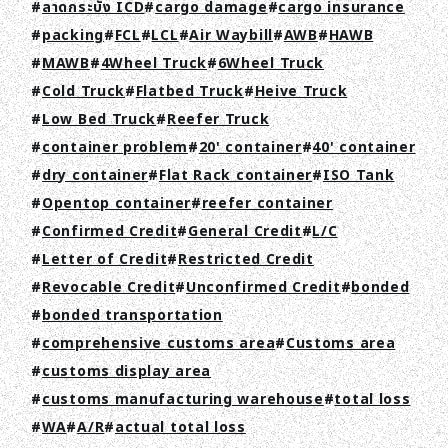
ลาดกระบัง ICD
cargo damage
cargo insurance
COLUMN
packing
FCL
LCL
Air Waybill
AWB
HAWB
MAWB
4Wheel Truck
6Wheel Truck
NEWS
Cold Truck
Flatbed Truck
Heive Truck
CONTACT
Low Bed Truck
Reefer Truck
container problem
20' container
40' container
EN
JA
TH
dry container
Flat Rack container
ISO Tank
Opentop container
reefer container
Confirmed Credit
General Credit
L/C
Letter of Credit
Restricted Credit
Revocable Credit
Unconfirmed Credit
bonded
bonded transportation
comprehensive customs area
Customs area
customs display area
customs manufacturing warehouse
total loss
WA
A/R
actual total loss