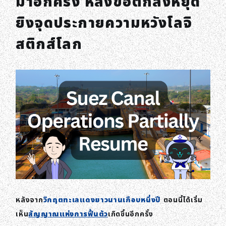
มาอีกครั้ง หลังข้อตกลงหยุด
ยิงจุดประกายความหวังโลจิ
สติกส์โลก
หลังจาก
วิกฤตทะเลแดงยาวนานเกือบหนึ่งปี
ตอนนี้ได้เริ่ม
เห็น
สัญญาณแห่งการฟื้นตัว
เกิดขึ้นอีกครั้ง