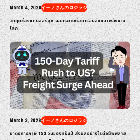
March 4, 2026
イーノさんのロジラジ
วิกฤตช่องแคบฮอร์มุซ ผลกระทบต่อการขนส่งและพลังงาน
โลก
March 3, 2026
イーノさんのロジラジ
มาตรการภาษี 150 วันของทรัมป์ ส่งผลอย่างไรต่อซัพพลาย