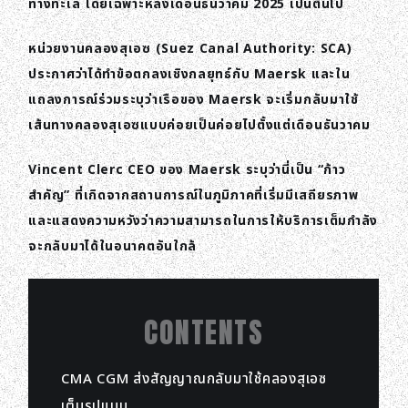
ทางทะเล โดยเฉพาะหลังเดือนธันวาคม 2025 เป็นต้นไป
หน่วยงานคลองสุเอซ (Suez Canal Authority: SCA)
ประกาศว่าได้ทำข้อตกลงเชิงกลยุทธ์กับ Maersk และใน
แถลงการณ์ร่วมระบุว่าเรือของ Maersk จะเริ่มกลับมาใช้
เส้นทางคลองสุเอซแบบค่อยเป็นค่อยไปตั้งแต่เดือนธันวาคม
Vincent Clerc CEO ของ Maersk ระบุว่านี่เป็น “ก้าว
สำคัญ” ที่เกิดจากสถานการณ์ในภูมิภาคที่เริ่มมีเสถียรภาพ
และแสดงความหวังว่าความสามารถในการให้บริการเต็มกำลัง
จะกลับมาได้ในอนาคตอันใกล้
CONTENTS
CMA CGM ส่งสัญญาณกลับมาใช้คลองสุเอซ
เต็มรูปแบบ