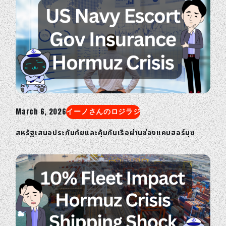
March 6, 2026
イーノさんのロジラジ
สหรัฐเสนอประกันภัยและคุ้มกันเรือผ่านช่องแคบฮอร์มุซ