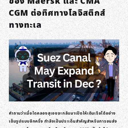
ของ Maersk และ CMA
CGM ต่อทิศทางโลจิสติกส์
ทางทะเล
คำถามว่าเมื่อใดคลองสุเอซจะกลับมาเปิดให้เดินเรือได้อย่าง
เต็มรูปแบบอีกครั้ง กำลังเป็นประเด็นสำคัญสำหรับการขนส่ง