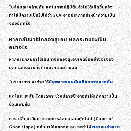
ในลักษณะคล้ายกัน แต่ในทางปฏิบัติแล้วไม่ได้เกิดขึ้นจริง
ทำให้มีความเป็นไปได้ว่า SCA อาจประกาศนำหน้าความเป็น
จริงอีกครั้ง
หากกลับมาใช้คลองสุเอซ ผลกระทบจะเป็น
อย่างไร
หากการกลับมาใช้เส้นทางคลองสุเอซเกิดขึ้นอย่างจริงจัง
ผลกระทบจะมีทั้งด้านบวกและด้านลบ
ในระยะยาว จะช่วยให้
ซัพพลายเชนมีเสถียรภาพมากขึ้น
แต่ในระยะสั้น โดยเฉพาะช่วงปลายปี อาจทำให้เกิดความปั่น
ป่วนเพิ่มขึ้น
การเปลี่ยนเส้นทางจากการอ้อมแหลมกู๊ดโฮป (Cape of
Good Hope) กลับมาใช้คลองสุเอซ จะทำให้
เวลาขนส่งจาก