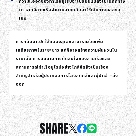
ความแออัดของท่าเรือยุโรปจะเปลี่ยนแปลงไปในทิศทาง
ใด หากมีสายเรือจำนวนมากกลับมาใช้เส้นทางคลองสุ
เอซ
การกลับมาเปิดใช้คลองสุเอซสามารถช่วยเพิ่ม
เสถียรภาพในระยะยาว แต่ก็อาจสร้างความผันผวนใน
ระยะสั้น การติดตามการตัดสินใจของสายเรือและ
สถานการณ์ท่าเรือยุโรปอย่างใกล้ชิดจึงเป็นเรื่อง
สำคัญสำหรับผู้ประกอบการโลจิสติกส์และผู้นำเข้า–ส่ง
ออก
SHARE