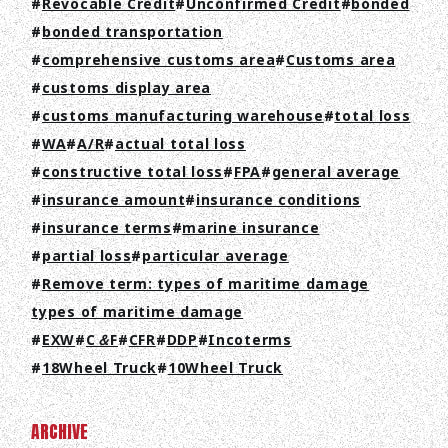
Revocable Credit
Unconfirmed Credit
bonded
COMPANY
bonded transportation
comprehensive customs area
Customs area
RECRUIT
customs display area
COLUMN
customs manufacturing warehouse
total loss
WA
A/R
actual total loss
NEWS
constructive total loss
FPA
general average
insurance amount
insurance conditions
CONTACT
insurance terms
marine insurance
partial loss
particular average
EN
JA
TH
Remove term: types of maritime damage
types of maritime damage
EXW
C＆F
CFR
DDP
Incoterms
18Wheel Truck
10Wheel Truck
ARCHIVE