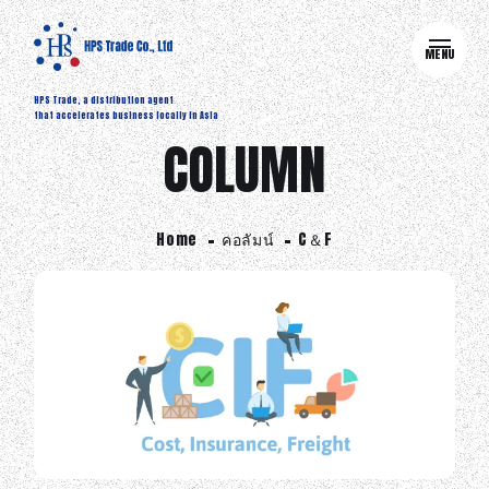
MENU
HPS Trade, a distribution agent
that accelerates business locally in Asia
COLUMN
Home
คอลัมน์
C＆F