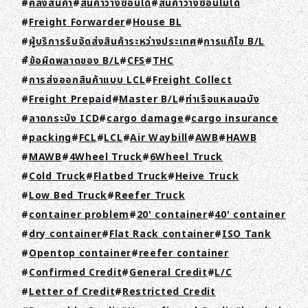
คลังสินค้า
สินค้าวางซ้อนได้
สินค้าวางซ้อนไม่ได้
Freight Forwarder
House BL
ผู้บริการรับจัดส่งสินค้าระหว่างประเทศ
การแก้ไข B/L
้ข้อผิดพลาดของ B/L
CFS
THC
การส่งออกสินค้าแบบ LCL
Freight Collect
Freight Prepaid
Master B/L
ท่าเรือแหลมฉบัง
ลาดกระบัง ICD
cargo damage
cargo insurance
packing
FCL
LCL
Air Waybill
AWB
HAWB
MAWB
4Wheel Truck
6Wheel Truck
Cold Truck
Flatbed Truck
Heive Truck
Low Bed Truck
Reefer Truck
container problem
20' container
40' container
dry container
Flat Rack container
ISO Tank
TOP
Opentop container
reefer container
ABOUT HPS Value
Confirmed Credit
General Credit
L/C
Letter of Credit
Restricted Credit
SERVICES