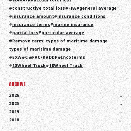
WA
A/R
actual total loss
constructive total loss
FPA
general average
TOP
insurance amount
insurance conditions
ABOUT HPS Value
insurance terms
marine insurance
partial loss
particular average
SERVICES
Remove term: types of maritime damage
COMPANY
types of maritime damage
EXW
C＆F
CFR
DDP
Incoterms
RECRUIT
18Wheel Truck
10Wheel Truck
COLUMN
ARCHIVE
NEWS
2026
CONTACT
2025
2019
EN
JA
TH
2018