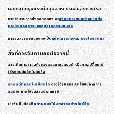
ผลกระทบรุนแรงต่ออุตสาหกรรมขนส่งทางเรือ
หากจำนวนการส่งออกลดลง จะ
ส่งผลกระทบอย่างมากต่อ
ผลประกอบการของอุตสาหกรรมขนส่ง
การขนส่งรถยนต์ยังคงเป็น
หนึ่งในธุรกิจหลักของโลจิสติกส์
สิ่งที่ควรจับตามองต่อจากนี้
อาจเกิด
การชะลอตัวของยอดขายรถยนต์
หรือ
การเปลี่ยนไป
ใช้รถยนต์ผลิตในสหรัฐ
รถยนต์ที่ผลิตในเม็กซิโก
อาจได้รับสิทธิประโยชน์จากการ
ลดภาษี หากใช้ชิ้นส่วนจากสหรัฐ
เราจำเป็นต้อง
ติดตามแนวโน้มตลาดอย่างใกล้ชิด