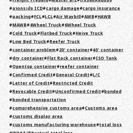
Freight Prepaid
Master B/L
ท่าเรือแหลมฉบัง
ลาดกระบัง ICD
cargo damage
cargo insurance
packing
FCL
LCL
Air Waybill
AWB
HAWB
MAWB
4Wheel Truck
6Wheel Truck
Cold Truck
Flatbed Truck
Heive Truck
Low Bed Truck
Reefer Truck
container problem
20' container
40' container
dry container
Flat Rack container
ISO Tank
Opentop container
reefer container
Confirmed Credit
General Credit
L/C
Letter of Credit
Restricted Credit
Revocable Credit
Unconfirmed Credit
bonded
bonded transportation
comprehensive customs area
Customs area
customs display area
customs manufacturing warehouse
total loss