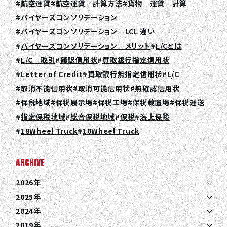
航空運賃
航空運賃 計算方法
貨物 運賃 計算
バイヤーズコンソリデーション
バイヤーズコンソリデーション LCL 違い
バイヤーズコンソリデーション メリット
L/Cとは
L/C 取引
確認信用状
買取銀行指定信用状
Letter of Credit
買取銀行無指定信用状
L/C
取消不能信用状
取消可能信用状
無確認信用状
保税地域
保税展示場
保税工場
保税蔵置場
保税運送
指定保税地域
総合保税地域
保税
海上保険
TOP
18Wheel Truck
10Wheel Truck
ABOUT HPS Value
ARCHIVE
SERVICES
2026年
COMPANY
2025年
RECRUIT
2024年
2019年