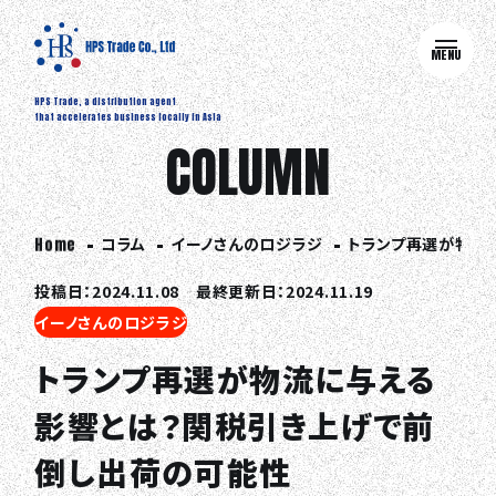
MENU
HPS Trade, a distribution agent
that accelerates business locally in Asia
COLUMN
コラム
イーノさんのロジラジ
トランプ再選が物流
Home
投稿日：2024.11.08 最終更新日：2024.11.19
イーノさんのロジラジ
トランプ再選が物流に与える
影響とは？関税引き上げで前
倒し出荷の可能性