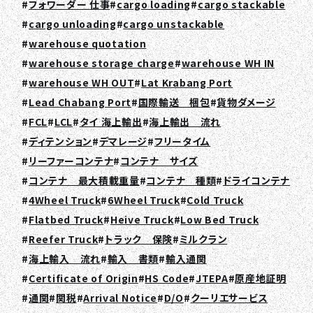
フォワーダー 仕事
cargo loading
cargo stackable
cargo unloading
cargo unstackable
warehouse quotation
warehouse storage charge
warehouse WH IN
warehouse WH OUT
Lat Krabang Port
Lead Chabang Port
国際輸送 梱包
貨物ダメージ
FCL
LCL
タイ 海上輸出
海上輸出 流れ
ディテンション
デマレージ
フリータイム
リーファーコンテナ
コンテナ サイズ
コンテナ 最大積載重量
コンテナ 種類
ドライコンテナ
4Wheel Truck
6Wheel Truck
Cold Truck
Flatbed Truck
Heive Truck
Low Bed Truck
Reefer Truck
トラック 保険
ミルクラン
海上輸入 流れ
輸入 書類
輸入通関
Certificate of Origin
HS Code
JTEPA
原産地証明
通関
関税
Arrival Notice
D/O
クーリエサービス