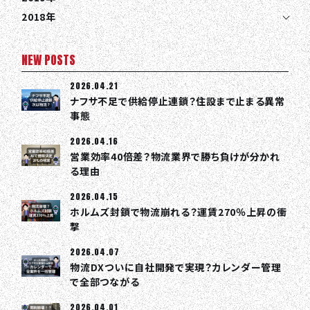
COLUMN
2018年
NEWS
NEW POSTS
CONTACT
2026.04.21
ナフサ不足で供給停止連鎖？住設まで止まる異常
EN
JA
TH
事態
2026.04.16
営業効率40倍差？物流業界で勝ち負けが分かれ
る理由
2026.04.15
ホルムズ封鎖で物流崩れる？運賃270％上昇の衝
撃
2026.04.07
物流DXついに自社開発で実現？カレンダー管理
で全部つながる
2026.04.01