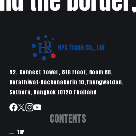
d the border,w
42, Connect Tower, 8th Floor, Room 8B,
Narathiwat-Rachanakarin 10,Thungwatdon,
Sathorn, Bangkok 10120 Thailand
CONTENTS
TOP