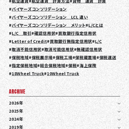
航空運賃
航空運賃 計算方法
貨物 運賃 計算
バイヤーズコンソリデーション
バイヤーズコンソリデーション LCL 違い
バイヤーズコンソリデーション メリット
L/Cとは
L/C 取引
確認信用状
買取銀行指定信用状
Letter of Credit
買取銀行無指定信用状
L/C
取消不能信用状
取消可能信用状
無確認信用状
保税地域
保税展示場
保税工場
保税蔵置場
保税運送
指定保税地域
総合保税地域
保税
海上保険
TOP
18Wheel Truck
10Wheel Truck
ABOUT HPS Value
ARCHIVE
SERVICES
2026年
COMPANY
2025年
RECRUIT
2024年
2019年