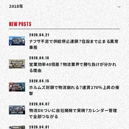
COLUMN
2018年
NEWS
NEW POSTS
CONTACT
2026.04.21
ナフサ不足で供給停止連鎖？住設まで止まる異常
EN
JA
TH
事態
2026.04.16
営業効率40倍差？物流業界で勝ち負けが分かれ
る理由
2026.04.15
ホルムズ封鎖で物流崩れる？運賃270％上昇の衝
撃
2026.04.07
物流DXついに自社開発で実現？カレンダー管理
で全部つながる
2026.04.01