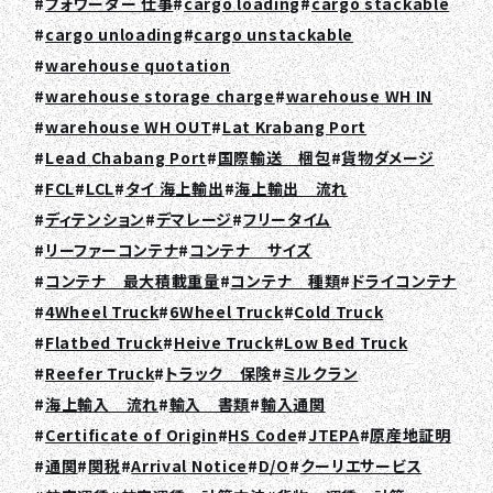
フォワーダー 仕事
cargo loading
cargo stackable
cargo unloading
cargo unstackable
warehouse quotation
warehouse storage charge
warehouse WH IN
warehouse WH OUT
Lat Krabang Port
Lead Chabang Port
国際輸送 梱包
貨物ダメージ
FCL
LCL
タイ 海上輸出
海上輸出 流れ
ディテンション
デマレージ
フリータイム
リーファーコンテナ
コンテナ サイズ
コンテナ 最大積載重量
コンテナ 種類
ドライコンテナ
4Wheel Truck
6Wheel Truck
Cold Truck
Flatbed Truck
Heive Truck
Low Bed Truck
Reefer Truck
トラック 保険
ミルクラン
海上輸入 流れ
輸入 書類
輸入通関
Certificate of Origin
HS Code
JTEPA
原産地証明
通関
関税
Arrival Notice
D/O
クーリエサービス