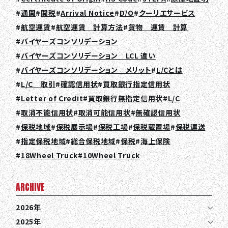
通関
関税
Arrival Notice
D/O
クーリエサービス
航空運賃
航空運賃 計算方法
貨物 運賃 計算
バイヤーズコンソリデーション
バイヤーズコンソリデーション LCL 違い
バイヤーズコンソリデーション メリット
L/Cとは
L/C 取引
確認信用状
買取銀行指定信用状
Letter of Credit
買取銀行無指定信用状
L/C
取消不能信用状
取消可能信用状
無確認信用状
保税地域
保税展示場
保税工場
保税蔵置場
保税運送
指定保税地域
総合保税地域
保税
海上保険
18Wheel Truck
10Wheel Truck
ARCHIVE
2026年
2025年