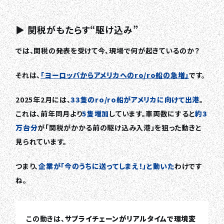
▶ 関税がもたらす“駆け込み”
では、関税の発表を受けて今、現場で何が起きているのか？
それは、
「ヨーロッパからアメリカへのro/ro船の急増」
です。
2025年2月には、
33隻のro/ro船がアメリカに向けて出港
。
これは、前年同月より
5隻増加
しています。車両数にすると
約3
万台分
が「関税がかかる前の駆け込み入港」を狙った動きと
見られています。
つまり、
企業が「今のうちに送ってしまえ！」と動いた
わけです
ね。
この動きは、
サプライチェーンがリアルタイムで環境変