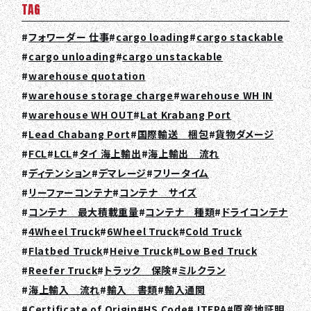
TAG
TOP
フォワーダー 仕事
cargo loading
cargo stackable
ABOUT HPS Value
cargo unloading
cargo unstackable
warehouse quotation
SERVICES
warehouse storage charge
warehouse WH IN
warehouse WH OUT
Lat Krabang Port
COMPANY
Lead Chabang Port
国際輸送 梱包
貨物ダメージ
RECRUIT
FCL
LCL
タイ 海上輸出
海上輸出 流れ
ディテンション
デマレージ
フリータイム
COLUMN
リーファーコンテナ
コンテナ サイズ
NEWS
コンテナ 最大積載重量
コンテナ 種類
ドライコンテナ
4Wheel Truck
6Wheel Truck
Cold Truck
CONTACT
Flatbed Truck
Heive Truck
Low Bed Truck
Reefer Truck
トラック 保険
ミルクラン
EN
JA
TH
海上輸入 流れ
輸入 書類
輸入通関
Certificate of Origin
HS Code
JTEPA
原産地証明