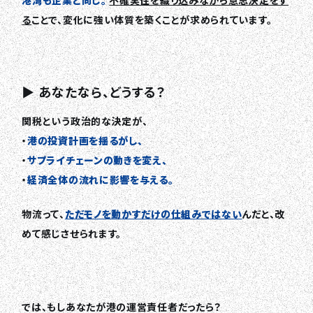
港湾も企業と同じ。
不確実性を織り込みながら意思決定をす
る
ことで、変化に強い体質を築くことが求められています。
▶ あなたなら、どうする？
関税という政治的な決定が、
・
港の投資計画を揺るがし、
・
サプライチェーンの動きを変え、
・
経済全体の流れに影響を与える。
物流って、
ただモノを動かすだけの仕組みではない
んだと、改
めて感じさせられます。
では、もしあなたが港の運営責任者だったら？