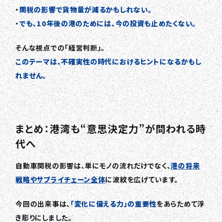
・
関税の影響で貨物量が減るかもしれない。
・
でも、10年後の港のためには、今の投資も止めたくない。
そんな視点での「経営判断」。
このテーマは、不確実性の時代におけるヒントになるかもし
れません。
まとめ：港湾も“意思決定力”が問われる時
代へ
自動車関税の影響は、単にモノの流れだけでなく、
港の将来
戦略やサプライチェーン全体
に波紋を広げています。
今回の出来事は、
「変化に備える力」の重要性
をあらためて浮
き彫りにしました。