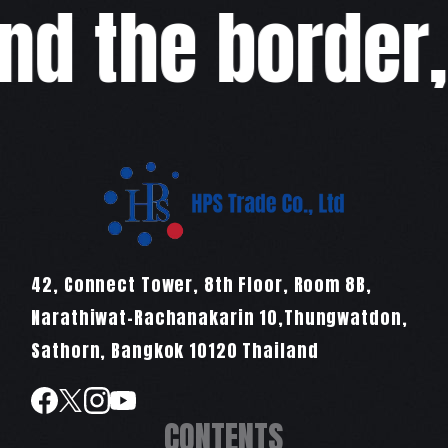
 the border,w
42, Connect Tower, 8th Floor, Room 8B,
Narathiwat-Rachanakarin 10,Thungwatdon,
Sathorn, Bangkok 10120 Thailand
CONTENTS