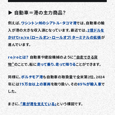
▶ 自動車＝港の主力商品？
例えば、
ワシントン州のシアトル・タコマ港
では、自動車の輸
入が港の大きな収入源となっています。最近では、
2億ドルを
かけてro/ro（ロールオン・ロールオフ）ターミナルの拡張
が
進んでいます。
ro/roとは？
自動車や建設機械のように
“自走できる貨
物”
のことで、船に
走って乗り、走って降りる
ことができます。
同様に、
ボルチモア港
も自動車の取扱量で全米第2位。2024
年には
75万台以上の車両
を取り扱い、その
85％が輸入車
で
した。
まさに、
「車が港を支えている」
という構図です。