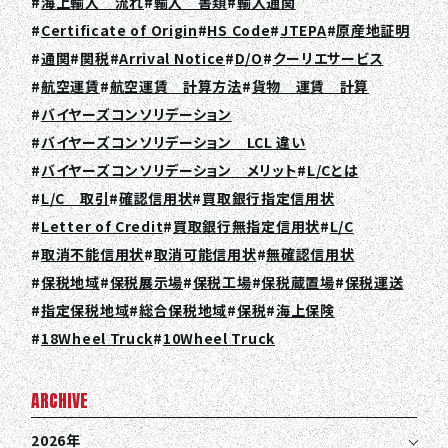
海上輸入 流れ
輸入 書類
輸入通関
RECRUIT
Certificate of Origin
HS Code
JTEPA
原産地証明
COLUMN
通関
関税
Arrival Notice
D/O
クーリエサービス
航空運賃
航空運賃 計算方法
貨物 運賃 計算
NEWS
バイヤーズコンソリデーション
CONTACT
バイヤーズコンソリデーション LCL 違い
バイヤーズコンソリデーション メリット
L/Cとは
L/C 取引
確認信用状
買取銀行指定信用状
EN
JA
TH
Letter of Credit
買取銀行無指定信用状
L/C
取消不能信用状
取消可能信用状
無確認信用状
保税地域
保税展示場
保税工場
保税蔵置場
保税運送
指定保税地域
総合保税地域
保税
海上保険
18Wheel Truck
10Wheel Truck
ARCHIVE
2026年