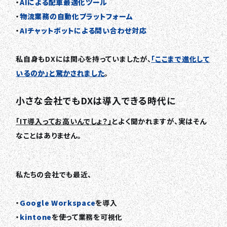
・
AIによる配車最適化ツール
・
物流業務の自動化プラットフォーム
・
AIチャットボットによる問い合わせ対応
私自身もDXには関心を持っていましたが、
「ここまで進化して
いるのか」と驚かされました
。
小さな会社でもDXは導入できる時代に
「IT導入ってお高いんでしょ？」
とよく聞かれますが、実はそん
なことはありません。
私たちの会社でも最近、
・
Google Workspace
を導入
・
kintone
を使って業務を可視化