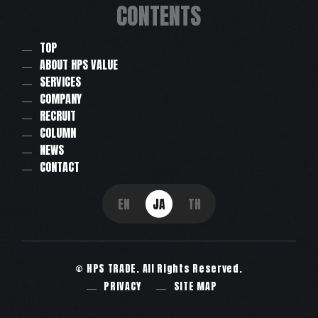
CONTENTS
TOP
ABOUT HPS VALUE
SERVICES
COMPANY
RECRUIT
COLUMN
NEWS
CONTACT
EN
JA
TH
© HPS TRADE. All Rights Reserved.
PRIVACY
SITE MAP