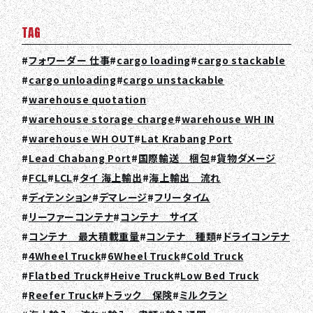
TAG
フォワーダー 仕事
cargo loading
cargo stackable
cargo unloading
cargo unstackable
warehouse quotation
warehouse storage charge
warehouse WH IN
warehouse WH OUT
Lat Krabang Port
Lead Chabang Port
国際輸送 梱包
貨物ダメージ
FCL
LCL
タイ 海上輸出
海上輸出 流れ
TOP
ディテンション
デマレージ
フリータイム
リーファーコンテナ
コンテナ サイズ
ABOUT HPS Value
コンテナ 最大積載重量
コンテナ 種類
ドライコンテナ
SERVICES
4Wheel Truck
6Wheel Truck
Cold Truck
Flatbed Truck
Heive Truck
Low Bed Truck
COMPANY
Reefer Truck
トラック 保険
ミルクラン