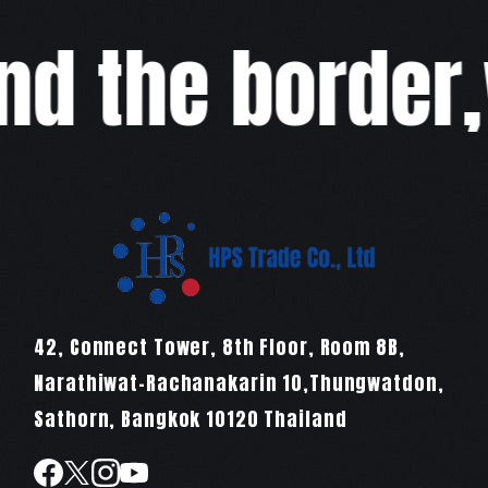
 the border,w
42, Connect Tower, 8th Floor, Room 8B,
Narathiwat-Rachanakarin 10,Thungwatdon,
Sathorn, Bangkok 10120 Thailand