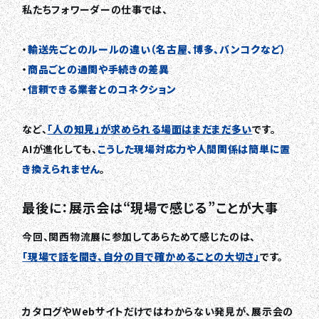
私たちフォワーダーの仕事では、
・
輸送先ごとのルールの違い（名古屋、博多、バンコクなど）
・
商品ごとの通関や手続きの差異
・
信頼できる業者とのコネクション
など、
「人の知見」が求められる場面はまだまだ多い
です。
AIが進化しても、
こうした現場対応力や人間関係は簡単に置
き換えられません
。
最後に：展示会は“現場で感じる”ことが大事
今回、関西物流展に参加してあらためて感じたのは、
「現場で話を聞き、自分の目で確かめることの大切さ」
です。
カタログやWebサイトだけではわからない発見が、展示会の