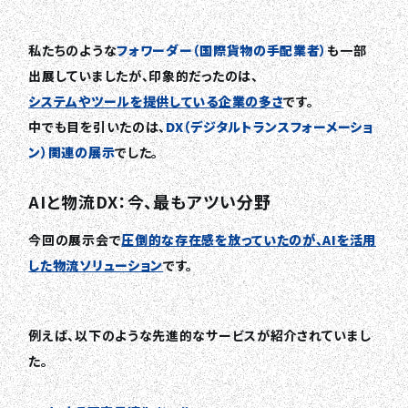
私たちのような
フォワーダー（国際貨物の手配業者）
も一部
出展していましたが、印象的だったのは、
システムやツールを提供している企業の多さ
です。
中でも目を引いたのは、
DX（デジタルトランスフォーメーショ
ン）関連の展示
でした。
AIと物流DX：今、最もアツい分野
今回の展示会で
圧倒的な存在感を放っていたのが、AIを活用
した物流ソリューション
です。
例えば、以下のような先進的なサービスが紹介されていまし
た。