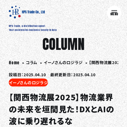
MENU
HPS Trade, a distribution agent
that accelerates business locally in Asia
COLUMN
コラム
イーノさんのロジラジ
【関西物流展2025
Home
投稿日：2025.04.10 最終更新日：2025.04.10
イーノさんのロジラジ
【関西物流展2025】物流業界
の未来を垣間見た！DXとAIの
波に乗り遅れるな