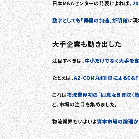
日本M&Aセンターの発表によれば、
2
数字としても「再編の加速」が明確
に現
大手企業も動き出した
注目すべきは、
中小だけでなく大手を
たとえば、
AZ-COM丸和HDによるC&
これは
物流業界初の「同意なき買収（敵
ど、市場の注目を集めました。
物流業界もいよいよ
資本市場の論理か