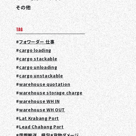
その他
TAG
フォワーダー 仕事
cargo loading
cargo stackable
cargo unloading
cargo unstackable
warehouse quotation
warehouse storage charge
warehouse WH IN
warehouse WH OUT
Lat Krabang Port
Lead Chabang Port
国際輸送 梱包
貨物ダメージ