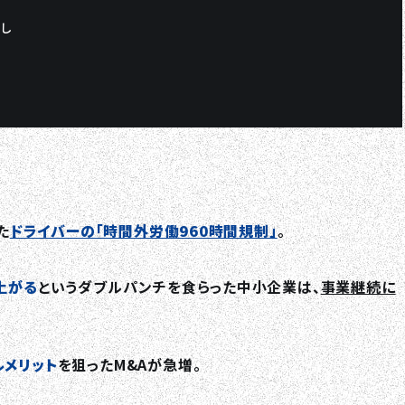
し
た
ドライバーの「時間外労働960時間規制」
。
上がる
というダブルパンチを食らった中小企業は、
事業継続に
ルメリット
を狙ったM&Aが急増。