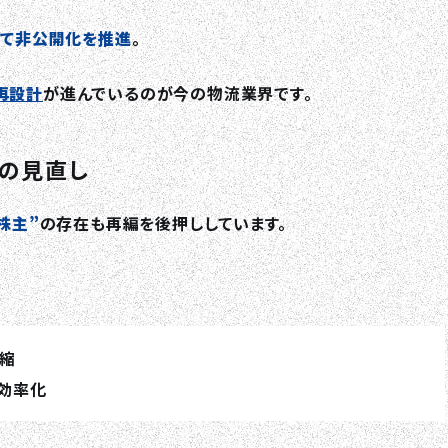
して非公開化を推進
。
再設計
が進んでいるのが今の物流業界です。
オの見直し
株主”
の存在も再編を後押ししています。
縮
効率化