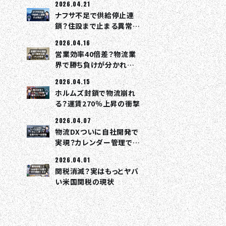
2026.04.21
ナフサ不足で供給停止連
鎖？住設まで止まる異常事
態
2026.04.16
営業効率40倍差？物流業
界で勝ち負けが分かれる
理由
2026.04.15
ホルムズ封鎖で物流崩れ
る？運賃270％上昇の衝撃
2026.04.07
物流DXついに自社開発で
実現？カレンダー管理で全
部つながる
2026.04.01
関税消滅？実はもっとヤバ
い米国関税の現状