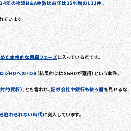
024年の物流M&A件数は前年比25%増の121件
。
れています。
TOP
含めた本格的な再編フェーズ
に入っている点です。
ABOUT HPS Value
FロジHDへのTOB
（結果的にはSGHDが獲得）という案件。
対的買収）」
とも言われ、
証券会社や銀行も後ろ盾
を見せるな
SERVICES
COMPANY
ら逃れられない時代
に突入しています。