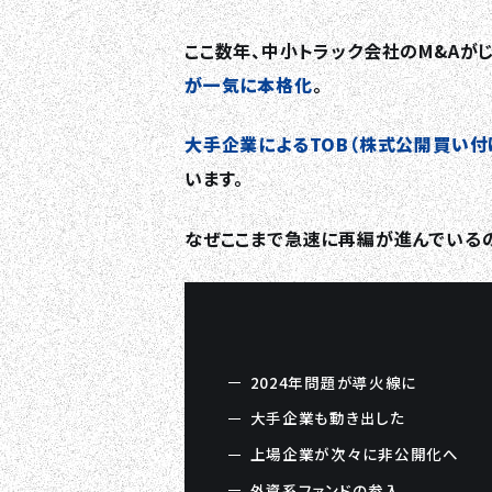
ここ数年、中小トラック会社のM&Aが
が一気に本格化
。
大手企業によるTOB（株式公開買い付
います。
なぜここまで急速に再編が進んでいるの
2024年問題が導火線に
大手企業も動き出した
上場企業が次々に非公開化へ
外資系ファンドの参入