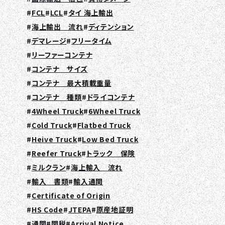
FCL
LCL
タイ 海上輸出
海上輸出 流れ
ディテンション
デマレージ
フリータイム
リーファーコンテナ
コンテナ サイズ
コンテナ 最大積載重量
コンテナ 種類
ドライコンテナ
4Wheel Truck
6Wheel Truck
Cold Truck
Flatbed Truck
Heive Truck
Low Bed Truck
Reefer Truck
トラック 保険
ミルクラン
海上輸入 流れ
輸入 書類
輸入通関
Certificate of Origin
HS Code
JTEPA
原産地証明
通関
関税
Arrival Notice