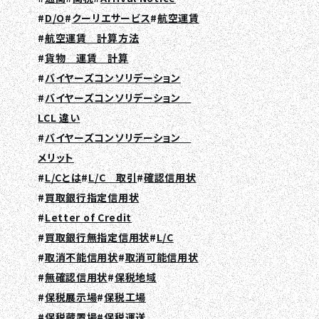
D/O
クーリエサービス
航空運賃
航空運賃 計算方法
貨物 運賃 計算
バイヤーズコンソリデーション
バイヤーズコンソリデーション
LCL 違い
バイヤーズコンソリデーション
メリット
L/Cとは
L/C 取引
確認信用状
買取銀行指定信用状
Letter of Credit
買取銀行無指定信用状
L/C
取消不能信用状
取消可能信用状
無確認信用状
保税地域
保税展示場
保税工場
保税蔵置場
保税運送