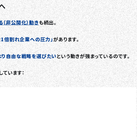
RECRUIT
へ
る（非公開化）動き
も続出。
COLUMN
BR1倍割れ企業への圧力」
があります。
NEWS
より自由な戦略を選びたい
という動きが強まっているのです。
CONTACT
しています：