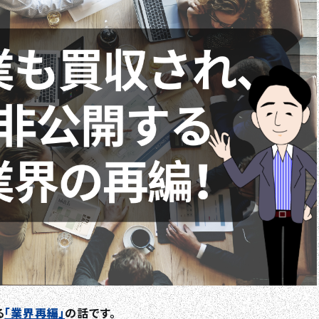
る
「業界再編」
の話です。