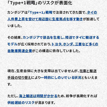
「Type+1戦略」のリスクが表面化
カンボジアは
「Type+1」戦略
で注目されてきた国で、
タイの
人件費上昇を受けて周辺国に生産拠点を移す動き
が加速して
いました。
その結果、
カンボジアで部品を生産し、陸送でタイに輸送する
モデル
が広く採用されており、
トヨタ、ホンダ、三菱など多くの
自動車関連企業
がこの構造に依存していました。
現在、生産自体に大きな支障は出ていませんが、
在庫と輸送
手段の切り替え
により
一時的にしのいでいる状況
ともいえま
す。
ただし、
海上輸送は時間がかかる
ため、紛争が長期化すれば
供給遅延のリスク
が高まります。