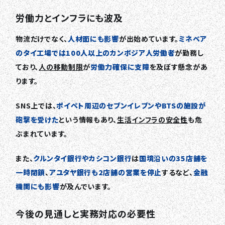
労働力とインフラにも波及
物流だけでなく、
人材面にも影響
が出始めています。
ミネベア
のタイ工場では100人以上のカンボジア人労働者
が勤務し
ており、
人の移動制限
が
労働力確保に支障
を及ぼす懸念があ
ります。
SNS上では、
ポイペト周辺のセブンイレブンやBTSの施設が
砲撃を受けた
という情報もあり、
生活インフラの安全性
も危
ぶまれています。
また、
クルンタイ銀行やカシコン銀行
は
国境沿いの35店舗を
一時閉鎖
、
アユタヤ銀行も2店舗の営業を停止
するなど、
金融
機関にも影響
が及んでいます。
今後の見通しと実務対応の必要性