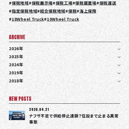
CONTACT
保税地域
保税展示場
保税工場
保税蔵置場
保税運送
指定保税地域
総合保税地域
保税
海上保険
EN
JA
TH
18Wheel Truck
10Wheel Truck
ARCHIVE
2026年
2025年
2024年
2019年
2018年
NEW POSTS
2026.04.21
ナフサ不足で供給停止連鎖？住設まで止まる異常
事態