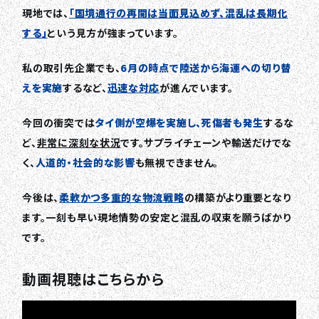
現地では、
「国境通行の再開は当面見込めず、混乱は長期化
する」
という見方が強まっています。
私の取引先企業でも、
6月の時点で陸送から海運への切り替
えを実施
するなど、
迅速な対応
が進んでいます。
今回の衝突では
タイ側が空爆を実施し、死傷者も発生
するな
ど、
非常に深刻な状況
です。サプライチェーンや輸送だけでな
く、
人道的・社会的な影響
も無視できません。
今後は、
柔軟かつ多重的な物流戦略
の構築がより重要となり
ます。一刻も早い現地情勢の安定と混乱の収束を願うばかり
です。
動画視聴はこちらから