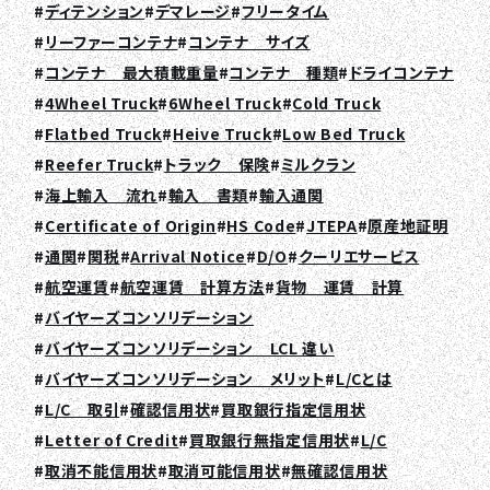
ディテンション
デマレージ
フリータイム
リーファーコンテナ
コンテナ サイズ
コンテナ 最大積載重量
コンテナ 種類
ドライコンテナ
4Wheel Truck
6Wheel Truck
Cold Truck
Flatbed Truck
Heive Truck
Low Bed Truck
TOP
Reefer Truck
トラック 保険
ミルクラン
海上輸入 流れ
輸入 書類
輸入通関
ABOUT HPS Value
Certificate of Origin
HS Code
JTEPA
原産地証明
SERVICES
通関
関税
Arrival Notice
D/O
クーリエサービス
航空運賃
航空運賃 計算方法
貨物 運賃 計算
COMPANY
バイヤーズコンソリデーション
RECRUIT
バイヤーズコンソリデーション LCL 違い
バイヤーズコンソリデーション メリット
L/Cとは
COLUMN
L/C 取引
確認信用状
買取銀行指定信用状
Letter of Credit
買取銀行無指定信用状
L/C
NEWS
取消不能信用状
取消可能信用状
無確認信用状