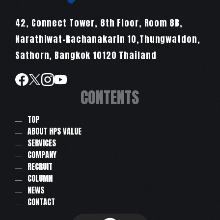
42, Connect Tower, 8th Floor, Room 8B,
Narathiwat-Rachanakarin 10,Thungwatdon,
Sathorn, Bangkok 10120 Thailand
CONTENTS
TOP
ABOUT HPS VALUE
SERVICES
COMPANY
RECRUIT
COLUMN
NEWS
CONTACT