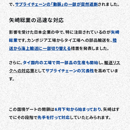
で、
サプライチェーンの「動脈」の一部が突然遮断
されました。
矢崎総業の迅速な対応
影響を受けた日本企業の中で、特に注目されているのが
矢崎
総業
です。カンボジア工場からタイ工場への部品輸送を、
陸
送から海上輸送に一部切り替える
措置を発表しました。
さらに、
タイ国内の工場で同一部品の生産も開始
し、
輸送リス
クへの対応策
として
サプライチェーンの冗長性
を高めていま
す。
この国境ゲートの閉鎖は
6月下旬から始まっており
、矢崎はす
でにその段階で
先手を打って対応
していたとみられます。