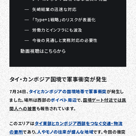
矢崎総業の迅速な対応
「Type+1戦略」のリスクが表面化
労働力とインフラにも波及
今後の見通しと実務対応の必要性
動画視聴はこちらから
タイ・カンボジア国境で軍事衝突が発生
7月24日、
タイとカンボジアの国境地帯で軍事衝突
が発生し
ました。場所は西部の
ポイペト周辺
で、
国境ゲート付近では民
間人への被害
も報告されています。
このエリアは
タイ東部とカンボジア西部をつなぐ交通・物流
の要所
であり、
人やモノの往来が盛んな地域
です。今回の衝突