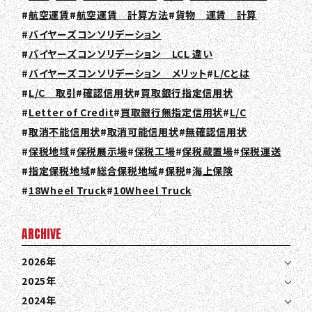
TOP
航空運賃
航空運賃 計算方法
貨物 運賃 計算
バイヤーズコンソリデーション
ABOUT HPS Value
バイヤーズコンソリデーション LCL 違い
バイヤーズコンソリデーション メリット
L/Cとは
SERVICES
L/C 取引
確認信用状
買取銀行指定信用状
COMPANY
Letter of Credit
買取銀行無指定信用状
L/C
取消不能信用状
取消可能信用状
無確認信用状
RECRUIT
保税地域
保税展示場
保税工場
保税蔵置場
保税運送
COLUMN
指定保税地域
総合保税地域
保税
海上保険
18Wheel Truck
10Wheel Truck
NEWS
CONTACT
ARCHIVE
2026年
EN
JA
TH
2025年
2024年