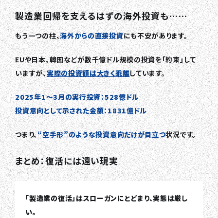
製造業回帰を支えるはずの海外投資も……
もう一つの柱、
海外からの直接投資
にも不安があります。
EUや日本、韓国などが数千億ドル規模の投資を「約束」して
いますが、
実際の投資額は大きく乖離
しています。
2025年1〜3月の実行投資：528億ドル
投資意向として示された金額：1831億ドル
つまり、
“空手形”のような投資意向だけが目立つ
状況です。
まとめ：復活には遠い現実
「製造業の復活」はスローガンにとどまり、実態は厳し
い。