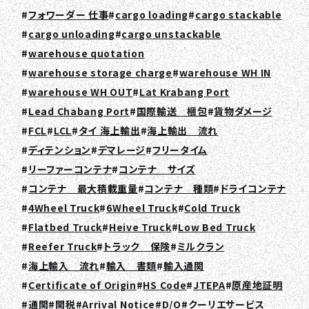
フォワーダー 仕事
cargo loading
cargo stackable
cargo unloading
cargo unstackable
warehouse quotation
warehouse storage charge
warehouse WH IN
warehouse WH OUT
Lat Krabang Port
Lead Chabang Port
国際輸送 梱包
貨物ダメージ
FCL
LCL
タイ 海上輸出
海上輸出 流れ
ディテンション
デマレージ
フリータイム
リーファーコンテナ
コンテナ サイズ
コンテナ 最大積載重量
コンテナ 種類
ドライコンテナ
4Wheel Truck
6Wheel Truck
Cold Truck
Flatbed Truck
Heive Truck
Low Bed Truck
Reefer Truck
トラック 保険
ミルクラン
海上輸入 流れ
輸入 書類
輸入通関
Certificate of Origin
HS Code
JTEPA
原産地証明
通関
関税
Arrival Notice
D/O
クーリエサービス