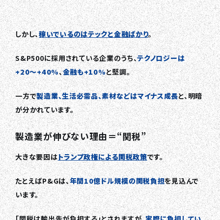
しかし、
稼いでいるのはテックと金融ばかり
。
S&P500に採用されている企業のうち、
テクノロジーは
+20〜+40%
、
金融も+10%
と堅調。
一方で
製造業、生活必需品、素材などはマイナス成長
と、明暗
が分かれています。
製造業が伸びない理由＝“関税”
大きな要因は
トランプ政権による関税政策
です。
たとえばP&Gは、
年間10億ドル規模の関税負担
を見込んで
います。
「関税は輸出先が負担する」とされますが、
実際に負担してい