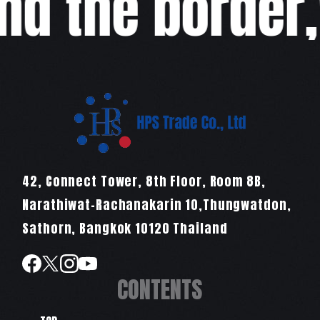
 the border,w
42, Connect Tower, 8th Floor, Room 8B,
Narathiwat-Rachanakarin 10,Thungwatdon,
Sathorn, Bangkok 10120 Thailand
CONTENTS