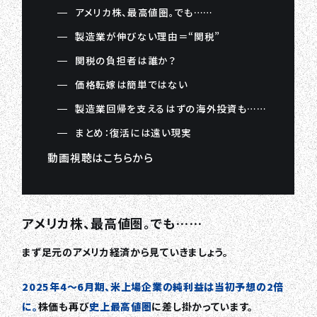
アメリカ株、最高値圏。でも……
製造業が伸びない理由＝“関税”
関税の負担者は誰か？
価格転嫁は簡単ではない
製造業回帰を支えるはずの海外投資も……
まとめ：復活には遠い現実
動画視聴はこちらから
アメリカ株、最高値圏。でも……
まず足元のアメリカ経済から見ていきましょう。
2025年4〜6月期、米上場企業の純利益は当初予想の2倍
に。
株価も再び
史上最高値圏
に差し掛かっています。