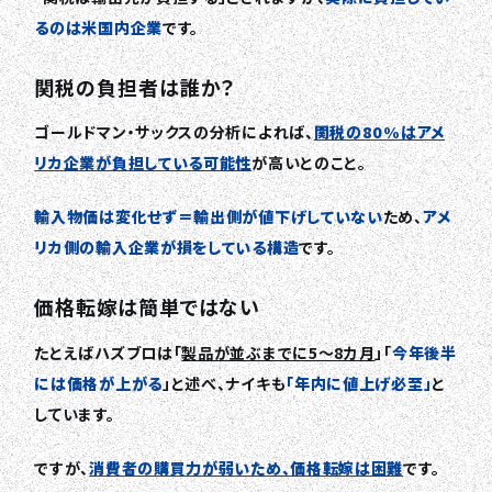
るのは米国内企業
です。
関税の負担者は誰か？
ゴールドマン・サックスの分析によれば、
関税の80%はアメ
リカ企業が負担している可能性
が高いとのこと。
輸入物価は変化せず＝輸出側が値下げしていない
ため、
アメ
リカ側の輸入企業が損をしている構造
です。
価格転嫁は簡単ではない
たとえばハズブロは「
製品が並ぶまでに5〜8カ月
」「
今年後半
には価格が上がる
」と述べ、ナイキも
「年内に値上げ必至」
と
しています。
ですが、
消費者の購買力が弱いため、価格転嫁は困難
です。