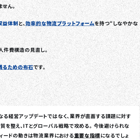
ません。
収益体制
と、
効率的な物流プラットフォーム
を持つ“しなやかな
て人件費構造の見直し。
残るための布石
です。
なる経営アップデートではなく、業界が直面する課題に対す
体質を整え、ITとグローバル戦略で攻める。 今後避けられな
ティードの動きは物流業界における
重要な指標
になるでしょ