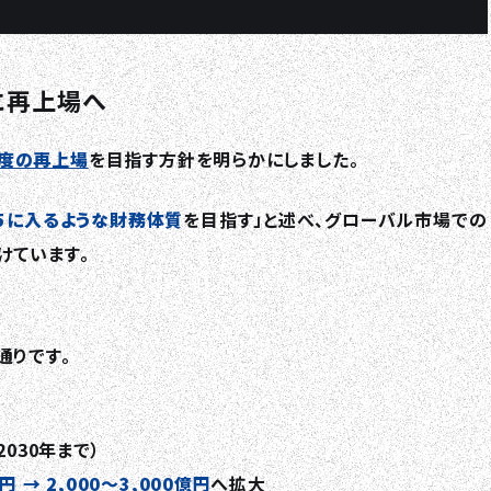
に再上場へ
年度の再上場
を目指す方針を明らかにしました。
5に入るような財務体質
を目指す」と述べ、グローバル市場での
けています。
通りです。
2030年まで）
億円 → 2,000～3,000億円
へ拡大