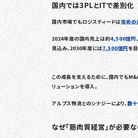
国内では3PLとITで差別化
国内市場でもロジスティードは
攻めの
2024年度の国内売上は約
4,500億円
見込み。2030年度には
7,500億円
を目
この成長を支えるために、国内でもM&
リューションを導入。
アルプス物流とのシナジーにより、
数十
なぜ「筋肉質経営」が必要な