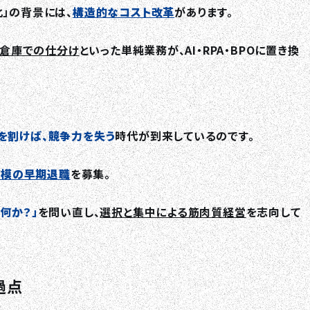
」の背景には、
構造的なコスト改革
があります。
成、倉庫での仕分け
といった単純業務が、AI・RPA・BPOに置き換
を割けば、競争力を失う
時代が到来しているのです。
規模の早期退職
を募集。
何か？」
を問い直し、
選択と集中による筋肉質経営
を志向して
過点