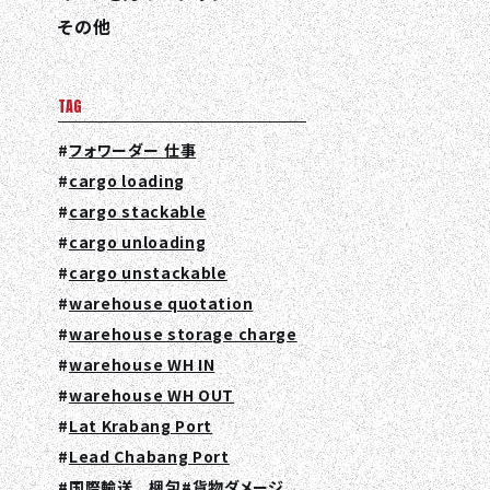
その他
TAG
フォワーダー 仕事
cargo loading
cargo stackable
cargo unloading
cargo unstackable
warehouse quotation
warehouse storage charge
warehouse WH IN
warehouse WH OUT
Lat Krabang Port
Lead Chabang Port
国際輸送 梱包
貨物ダメージ