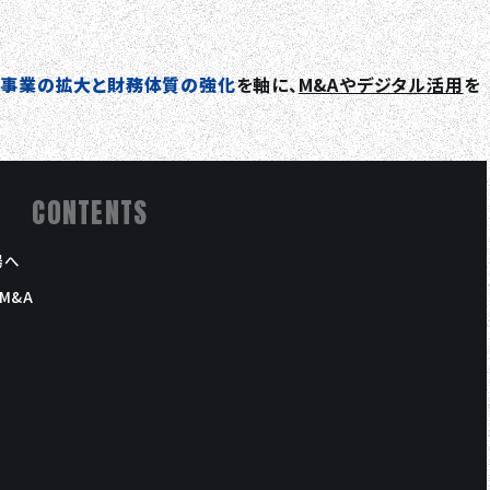
事業の拡大と財務体質の強化
を軸に、
M&Aやデジタル活用
を
CONTENTS
場へ
M&A