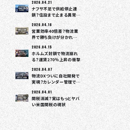
2026.04.21
ナフサ不足で供給停止連
鎖？住設まで止まる異常事
態
2026.04.16
営業効率40倍差？物流業
界で勝ち負けが分かれる
理由
2026.04.15
ホルムズ封鎖で物流崩れ
る？運賃270％上昇の衝撃
2026.04.07
物流DXついに自社開発で
実現？カレンダー管理で全
部つながる
2026.04.01
関税消滅？実はもっとヤバ
い米国関税の現状