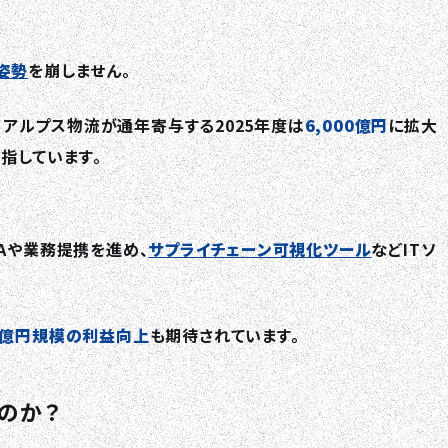
RECRUIT
姿勢
を崩しません。
COLUMN
、アルプス物流が通年寄与する2025年度は
6,000億円
に拡大
NEWS
指しています。
CONTACT
Aや業務提携を進め、
サプライチェーン可視化ツール
などITソ
億円規模の利益向上
も期待されています。
のか？