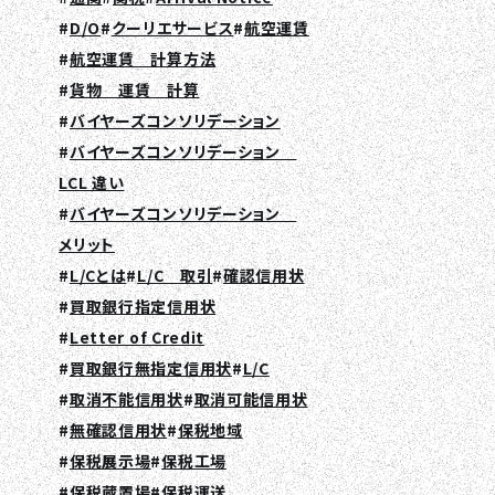
D/O
クーリエサービス
航空運賃
航空運賃 計算方法
貨物 運賃 計算
バイヤーズコンソリデーション
バイヤーズコンソリデーション
LCL 違い
バイヤーズコンソリデーション
メリット
L/Cとは
L/C 取引
確認信用状
買取銀行指定信用状
Letter of Credit
買取銀行無指定信用状
L/C
取消不能信用状
取消可能信用状
無確認信用状
保税地域
保税展示場
保税工場
保税蔵置場
保税運送