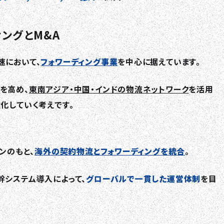
ングとM&A
速において、
フォワーディング事業
を中心に据えています。
TOP
を高め、
東南アジア・中国・インドの物流ネットワーク
を活用
化していく考えです。
ABOUT HPS Value
ンのもと、
海外の契約物流とフォワーディングを統合
。
SERVICES
幹システム導入によって、
グローバルで一貫した運営体制
を目
COMPANY