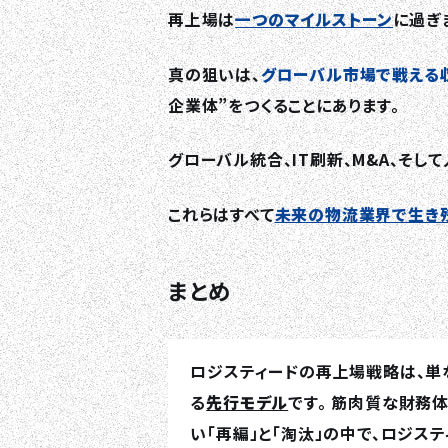
再上場は
一つのマイルストーン
に過ぎ
真の狙いは、
グローバル市場で戦える
企業体”をつくることにあります。
グローバル統合、IT刷新、M&A、そし
これらはすべて
未来の物流業界で生き
まとめ
ロジスティードの再上場戦略は、単
る
先行モデル
です。 筋肉質な財務
い「再編」と「淘汰」の中で、ロジス