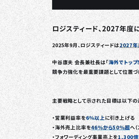
ロジスティード、2027年度
2025年9月、ロジスティードは
2027
中谷康夫 会長兼社長は「
海外でトップ
競争力強化を最重要課題として位置づ
主要戦略として示された目標は以下の
・営業利益率を
6％以上
に引き上げる
・海外売上比率を
46％から50％超
へ（
・フォワーディング事業売上を
1,300