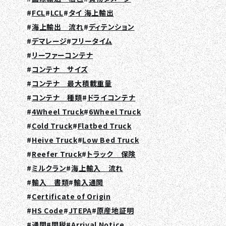
FCL
LCL
タイ 海上輸出
海上輸出 流れ
ディテンション
デマレージ
フリータイム
リーファーコンテナ
コンテナ サイズ
コンテナ 最大積載重量
コンテナ 種類
ドライコンテナ
4Wheel Truck
6Wheel Truck
Cold Truck
Flatbed Truck
Heive Truck
Low Bed Truck
Reefer Truck
トラック 保険
ミルクラン
海上輸入 流れ
輸入 書類
輸入通関
Certificate of Origin
HS Code
JTEPA
原産地証明
通関
関税
Arrival Notice