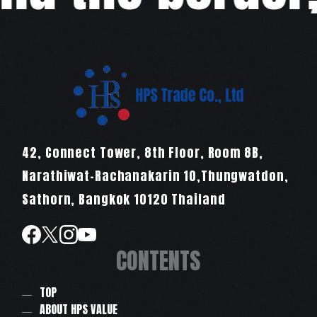
42, Connect Tower, 8th Floor, Room 8B,
Narathiwat-Rachanakarin 10,Thungwatdon,
Sathorn, Bangkok 10120 Thailand
CONTENTS
TOP
ABOUT HPS VALUE