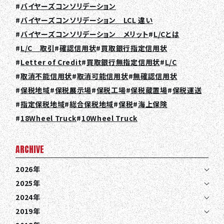
バイヤーズコンソリデーション
バイヤーズコンソリデーション LCL 違い
バイヤーズコンソリデーション メリット
L/Cとは
L/C 取引
確認信用状
買取銀行指定信用状
Letter of Credit
買取銀行無指定信用状
L/C
取消不能信用状
取消可能信用状
無確認信用状
保税地域
保税展示場
保税工場
保税蔵置場
保税運送
指定保税地域
総合保税地域
保税
海上保険
18Wheel Truck
10Wheel Truck
ARCHIVE
2026年
2025年
2024年
2019年