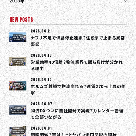
2018年
NEW POSTS
2026.04.21
ナフサ不足で供給停止連鎖？住設まで止まる異常
事態
2026.04.16
営業効率40倍差？物流業界で勝ち負けが分かれ
る理由
TOP
2026.04.15
ABOUT HPS Value
ホルムズ封鎖で物流崩れる？運賃270％上昇の衝
撃
SERVICES
2026.04.07
COMPANY
物流DXついに自社開発で実現？カレンダー管理
で全部つながる
RECRUIT
2026.04.01
関税消滅？実はもっとヤバい米国関税の現状