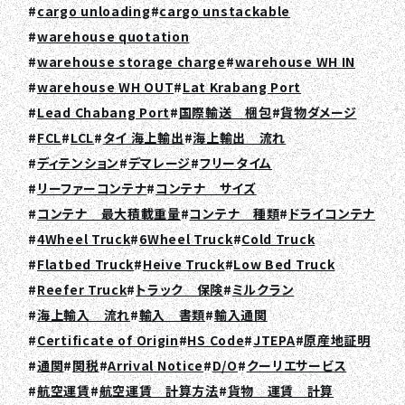
cargo unloading
cargo unstackable
warehouse quotation
warehouse storage charge
warehouse WH IN
warehouse WH OUT
Lat Krabang Port
Lead Chabang Port
国際輸送 梱包
貨物ダメージ
FCL
LCL
タイ 海上輸出
海上輸出 流れ
ディテンション
デマレージ
フリータイム
リーファーコンテナ
コンテナ サイズ
コンテナ 最大積載重量
コンテナ 種類
ドライコンテナ
4Wheel Truck
6Wheel Truck
Cold Truck
Flatbed Truck
Heive Truck
Low Bed Truck
Reefer Truck
トラック 保険
ミルクラン
海上輸入 流れ
輸入 書類
輸入通関
Certificate of Origin
HS Code
JTEPA
原産地証明
通関
関税
Arrival Notice
D/O
クーリエサービス
航空運賃
航空運賃 計算方法
貨物 運賃 計算