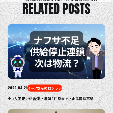
COLUMN
RELATED POSTS
NEWS
CONTACT
EN
JA
TH
2026.04.21
イーノさんのロジラジ
ナフサ不足で供給停止連鎖？住設まで止まる異常事態