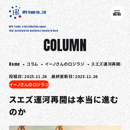
MENU
HPS Trade, a distribution agent
that accelerates business locally in Asia
COLUMN
コラム
イーノさんのロジラジ
スエズ運河再開は本
Home
投稿日：2025.11.26 最終更新日：2025.11.26
イーノさんのロジラジ
スエズ運河再開は本当に進む
のか