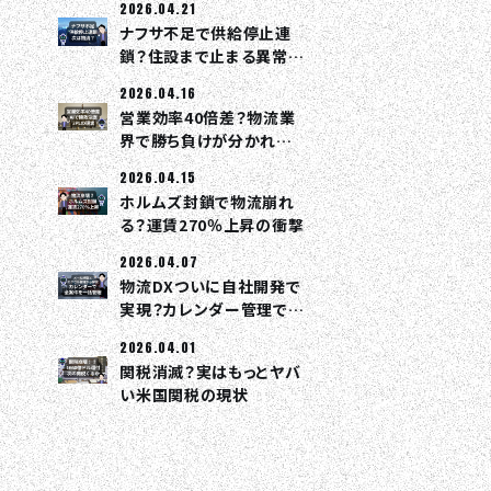
2026.04.21
ナフサ不足で供給停止連
鎖？住設まで止まる異常事
態
2026.04.16
営業効率40倍差？物流業
界で勝ち負けが分かれる
理由
2026.04.15
ホルムズ封鎖で物流崩れ
る？運賃270％上昇の衝撃
2026.04.07
物流DXついに自社開発で
実現？カレンダー管理で全
部つながる
2026.04.01
関税消滅？実はもっとヤバ
い米国関税の現状