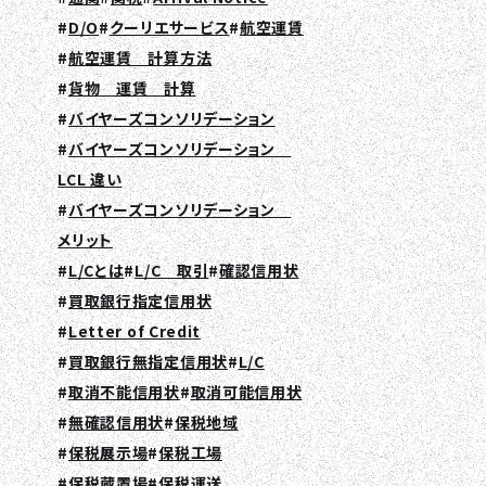
D/O
クーリエサービス
航空運賃
航空運賃 計算方法
貨物 運賃 計算
バイヤーズコンソリデーション
バイヤーズコンソリデーション
LCL 違い
バイヤーズコンソリデーション
メリット
L/Cとは
L/C 取引
確認信用状
買取銀行指定信用状
Letter of Credit
買取銀行無指定信用状
L/C
取消不能信用状
取消可能信用状
無確認信用状
保税地域
保税展示場
保税工場
保税蔵置場
保税運送