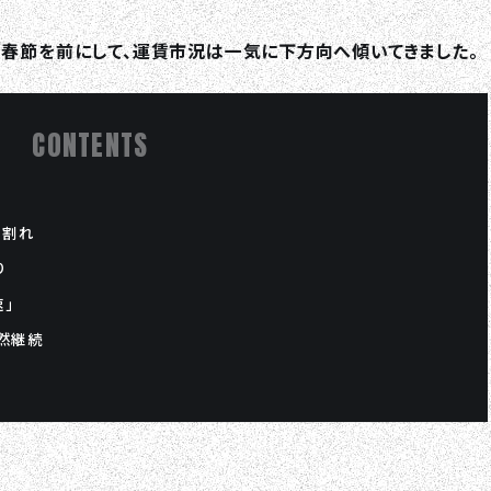
、春節を前にして、運賃市況は一気に下方向へ傾いてきました。
CONTENTS
ト割れ
り
」
然継続