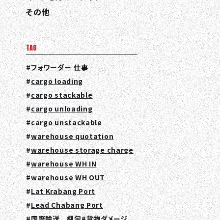
その他
TAG
フォワーダー 仕事
cargo loading
cargo stackable
cargo unloading
cargo unstackable
warehouse quotation
warehouse storage charge
warehouse WH IN
warehouse WH OUT
Lat Krabang Port
Lead Chabang Port
国際輸送 梱包
貨物ダメージ