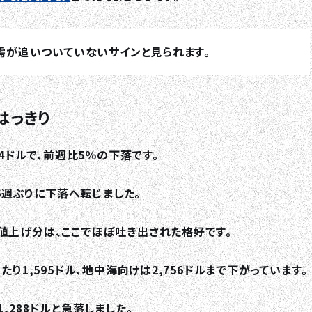
需が追いついていないサインと見られます。
はっきり
TOP
84ドルで、前週比5％の下落です。
ABOUT HPS Value
、6週ぶりに下落へ転じました。
SERVICES
値上げ分は、ここでほぼ吐き出された格好です。
COMPANY
り1,595ドル、地中海向けは2,756ドルまで下がっています。
,288ドルと急落しました。