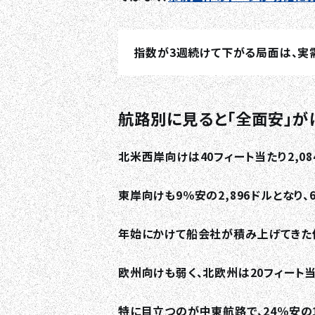
指数が3週続けて下がる局面は、実
航路別に見ると「全面安」が
北米西岸向けは40フィート当たり2,0
東岸向けも9％安の2,896ドルとなり
年始にかけて船会社が積み上げてきた
欧州向けも弱く、北欧州は20フィート当た
特に目立つのが中東航路で、24％安の1