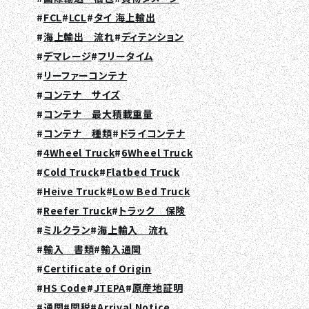
FCL
LCL
タイ 海上輸出
海上輸出 流れ
ディテンション
デマレージ
フリータイム
リーファーコンテナ
コンテナ サイズ
コンテナ 最大積載重量
コンテナ 種類
ドライコンテナ
4Wheel Truck
6Wheel Truck
Cold Truck
Flatbed Truck
Heive Truck
Low Bed Truck
Reefer Truck
トラック 保険
ミルクラン
海上輸入 流れ
輸入 書類
輸入通関
Certificate of Origin
HS Code
JTEPA
原産地証明
通関
関税
Arrival Notice