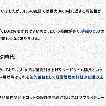
RECRUIT
いましたが、JILSの推計では最大3600社に達する可能性が
COLUMN
「CLOは何をすればよいのか」という疑問が多く、
手探りCLO
の
NEWS
業も少なくありません。
CONTACT
ぶ時代
続いており、これまでは運賃引き上げやリードタイム延長といっ
年4月以降はそれを
法的義務として経営管理の枠組みに組み込
納品条件や発注ロットの設計を見直さなければサプライチェー