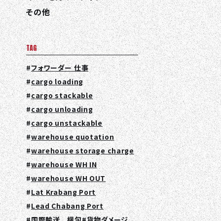
その他
TAG
フォワーダー 仕事
cargo loading
cargo stackable
cargo unloading
cargo unstackable
warehouse quotation
warehouse storage charge
warehouse WH IN
warehouse WH OUT
Lat Krabang Port
Lead Chabang Port
国際輸送 梱包
貨物ダメージ