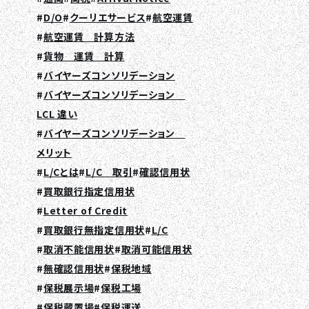
D/O
クーリエサービス
航空運賃
航空運賃 計算方法
貨物 運賃 計算
バイヤーズコンソリデーション
バイヤーズコンソリデーション
LCL 違い
バイヤーズコンソリデーション
メリット
L/Cとは
L/C 取引
確認信用状
買取銀行指定信用状
Letter of Credit
買取銀行無指定信用状
L/C
取消不能信用状
取消可能信用状
無確認信用状
保税地域
保税展示場
保税工場
保税蔵置場
保税運送