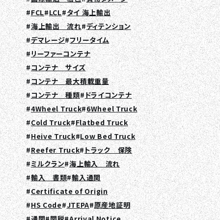
FCL
LCL
タイ 海上輸出
海上輸出 流れ
ディテンション
デマレージ
フリータイム
リーファーコンテナ
コンテナ サイズ
コンテナ 最大積載重量
コンテナ 種類
ドライコンテナ
4Wheel Truck
6Wheel Truck
Cold Truck
Flatbed Truck
Heive Truck
Low Bed Truck
Reefer Truck
トラック 保険
ミルクラン
海上輸入 流れ
輸入 書類
輸入通関
Certificate of Origin
HS Code
JTEPA
原産地証明
通関
関税
Arrival Notice