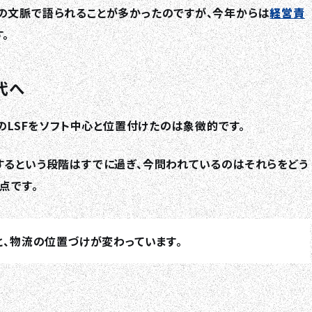
の文脈で語られることが多かったのですが、今年からは
経営責
。
代へ
TOP
のLSFをソフト中心と位置付けたのは象徴的です。
するという段階はすでに過ぎ、今問われているのはそれらをどう
ABOUT HPS Value
点です。
SERVICES
、物流の位置づけが変わっています。
COMPANY