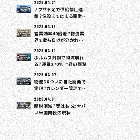
2026.04.21
ナフサ不足で供給停止連
鎖？住設まで止まる異常事
態
2026.04.16
営業効率40倍差？物流業
界で勝ち負けが分かれる
理由
2026.04.15
ホルムズ封鎖で物流崩れ
る？運賃270％上昇の衝撃
2026.04.07
物流DXついに自社開発で
実現？カレンダー管理で全
部つながる
2026.04.01
関税消滅？実はもっとヤバ
い米国関税の現状